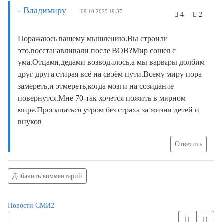
- Владимиру
09.10.2025 19:37
4
2
Поражаюсь вашему мышлению.Вы строили
это,восстанавливали после ВОВ?Мир сошел с
ума.Отцами,дедами возводилось,а мы варвары долбим
друг друга стирая всё на своём пути.Всему миру пора
замереть,и отмереть,когда мозги на созидание
повернутся.Мне 70-так хочется пожить в мирном
мире.Просыпаться утром без страха за жизни детей и
внуков
Ответить
Добавить комментарий
Новости СМИ2