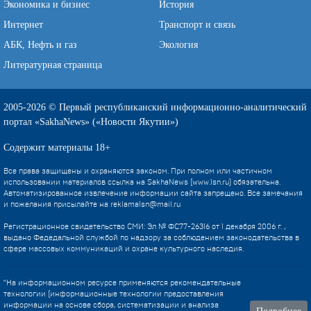
Экономика и бизнес
История
Интернет
Транспорт и связь
АБК, Нефть и газ
Экология
Литературная страница
2005-2026 © Первый республиканский информационно-аналитический
портал «SakhaNews» («Новости Якутии»)
Содержит материалы 18+
Все права защищены и охраняются законом. При полном или частичном
использовании материалов ссылка на SakhaNews (www.1sn.ru) обязательна.
Автоматизированное извлечение информации сайта запрещено. Все замечания
и пожелания присылайте на
reklama1sn@mail.ru
Регистрационное свидетельство СМИ: Эл № ФС77-26316 от 1 декабря 2006 г. ,
выдано Федедальной службой по надзору за соблюдением законодательства в
сфере массовых коммуникаций и охране культурного наследия.
"На информационном ресурсе применяются рекомендательные
технологии (информационные технологии предоставления
информации на основе сбора, систематизации и анализа