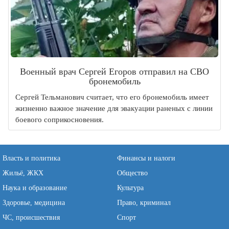
Военный врач Сергей Егоров отправил на СВО
бронемобиль
Сергей Тельманович считает, что его бронемобиль имеет
жизненно важное значение для эвакуации раненых с линии
боевого соприкосновения.
Власть и политика
Финансы и налоги
Жильё, ЖКХ
Общество
Наука и образование
Культура
Здоровье, медицина
Право, криминал
ЧС, происшествия
Спорт