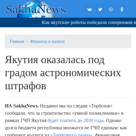
Как якутские роботы победили соперников в Ко
Главная
Финансы и налоги
Якутия оказалась под
градом астрономических
штрафов
И
A
SakhaNews
.
Недавно мы по следам «Торбозов»
сообщали, что за строительство «умной поликлиники» в
рамках ГЧП Якутия
будет платить до 2030 года
. Однако
долги бюджета республики множатся не ГЧП единым: как
сообщают коллеги из
«Торбозного радио»
, финансовая