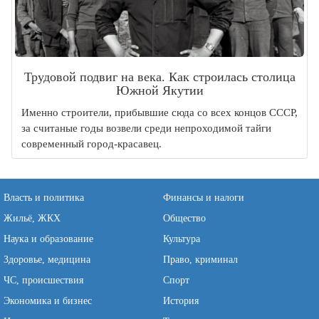
Трудовой подвиг на века. Как строилась столица
Южной Якутии
Именно строители, прибывшие сюда со всех концов СССР,
за считаные годы возвели среди непроходимой тайги
современный город-красавец.
Власть и политика
Финансы и налоги
Жильё, ЖКХ
Общество
Наука и образование
Культура
Здоровье, медицина
Право, криминал
ЧС, происшествия
Спорт
Экономика и бизнес
История