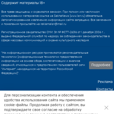
Содержит материалы 18+
Все права защищены и охраняются законом. При полном или частичном
использовании материалов ссылка на SakhaNews (www.1sn.ru) обязательна.
Автоматизированное извлечение информации сайта запрещено. Все замечания
и пожелания присылайте на
reklama1sn@mail.ru
Регистрационное свидетельство СМИ: Эл № ФС77-26316 от 1 декабря 2006 г. ,
выдано Федедальной службой по надзору за соблюдением законодательства в
сфере массовых коммуникаций и охране культурного наследия.
"На информационном ресурсе применяются рекомендательные
технологии (информационные технологии предоставления
информации на основе сбора, систематизации и анализа
Подробнее
сведений, относящихся к предпочтениям пользователей сети
"Интернет", находящихся на территории Российской
Федерации)".
Реклама
Контакты
Для персонализации контента и обеспечения
Техническа поддержка
удобства использования сайта мы применяем
cookie-файлы. Продолжая работу с сайтом, вы
подтверждаете свое согласие на обработку