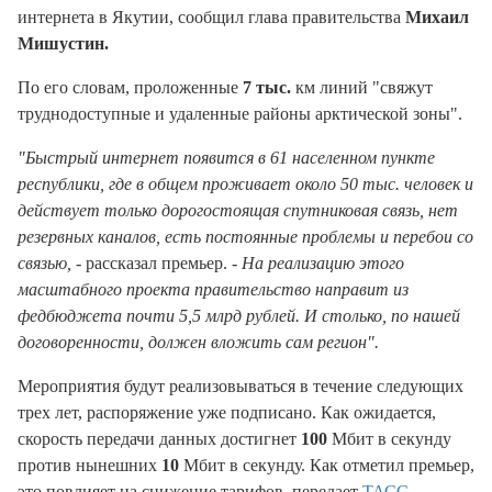
интернета в Якутии, сообщил глава правительства
Михаил
Мишустин.
По его словам, проложенные
7 тыс.
км линий "свяжут
труднодоступные и удаленные районы арктической зоны".
"Быстрый интернет появится в 61 населенном пункте
республики, где в общем проживает около 50 тыс. человек и
действует только дорогостоящая спутниковая связь, нет
резервных каналов, есть постоянные проблемы и перебои со
связью,
- рассказал премьер. -
На реализацию этого
масштабного проекта правительство направит из
федбюджета почти 5,5 млрд рублей. И столько, по нашей
договоренности, должен вложить сам регион".
Мероприятия будут реализовываться в течение следующих
трех лет, распоряжение уже подписано. Как ожидается,
скорость передачи данных достигнет
100
Мбит в секунду
против нынешних
10
Мбит в секунду. Как отметил премьер,
это повлияет на снижение тарифов, передает
ТАСС
.