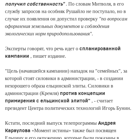
. По словам Митволя, в его
получил собственность"
службу запросов на особняк Рушайло не поступало, но в
случае их появления он допустил проверку
"по вопросам
оформления земельных документов и соблюдения
экологических норм природопользования".
Эксперты говорят, что речь идет о
спланированной
, пишет издание.
кампании
"Цель (начавшейся кампании) нападок на "семейных", за
которой стоят силовики в администрации, - в создании
нехорошего образа ельцинской элиты. Силовики в
администрации (Кремля)
против концепции
, - считает
примирения с ельцинской элитой"
президент Центра политических технологий Игорь Бунин.
Кстати, последний выпуск телепрограммы
Андрея
«Момент истины» также был посвящен
Караулова
Ельцину и его окружению, которые были показаны в