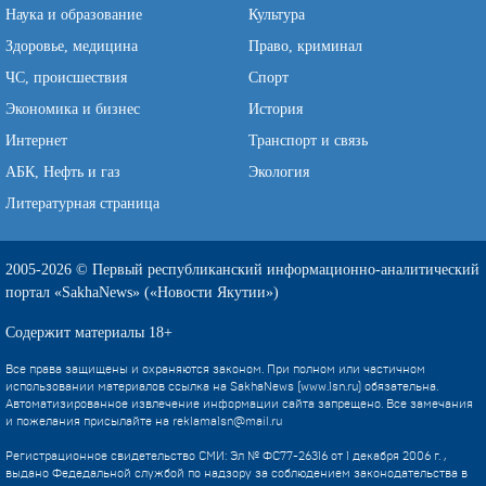
Наука и образование
Культура
Здоровье, медицина
Право, криминал
ЧС, происшествия
Спорт
Экономика и бизнес
История
Интернет
Транспорт и связь
АБК, Нефть и газ
Экология
Литературная страница
2005-2026 © Первый республиканский информационно-аналитический
портал «SakhaNews» («Новости Якутии»)
Содержит материалы 18+
Все права защищены и охраняются законом. При полном или частичном
использовании материалов ссылка на SakhaNews (www.1sn.ru) обязательна.
Автоматизированное извлечение информации сайта запрещено. Все замечания
и пожелания присылайте на
reklama1sn@mail.ru
Регистрационное свидетельство СМИ: Эл № ФС77-26316 от 1 декабря 2006 г. ,
выдано Федедальной службой по надзору за соблюдением законодательства в