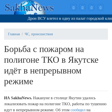
Дрон ВСУ влетел в одну из палат городской клин
Главная
ЧС, происшествия
Борьба с пожаром на
полигоне ТКО в Якутске
идёт в непрерывном
режиме
И
A
SakhaNews
.
Накануне в столице Якутии удалось
локализовать пожар на полигоне ТКО, работы по тушению
идут в непрерывном режиме. Об этом
сообщил
на