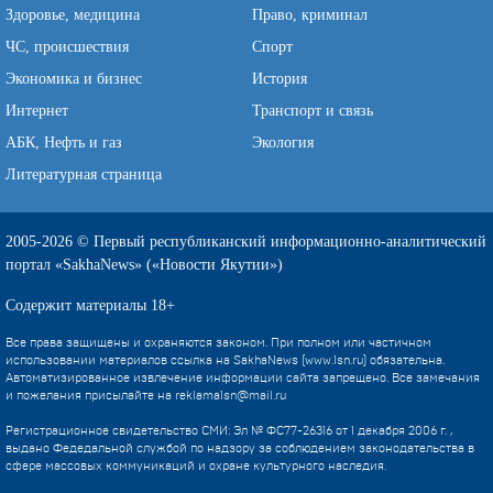
Здоровье, медицина
Право, криминал
ЧС, происшествия
Спорт
Экономика и бизнес
История
Интернет
Транспорт и связь
АБК, Нефть и газ
Экология
Литературная страница
2005-2026 © Первый республиканский информационно-аналитический
портал «SakhaNews» («Новости Якутии»)
Содержит материалы 18+
Все права защищены и охраняются законом. При полном или частичном
использовании материалов ссылка на SakhaNews (www.1sn.ru) обязательна.
Автоматизированное извлечение информации сайта запрещено. Все замечания
и пожелания присылайте на
reklama1sn@mail.ru
Регистрационное свидетельство СМИ: Эл № ФС77-26316 от 1 декабря 2006 г. ,
выдано Федедальной службой по надзору за соблюдением законодательства в
сфере массовых коммуникаций и охране культурного наследия.