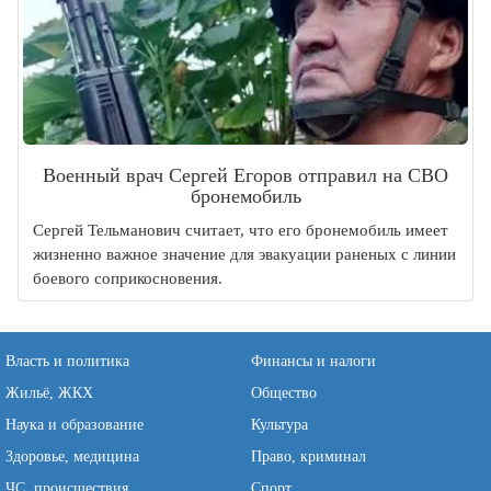
Военный врач Сергей Егоров отправил на СВО
бронемобиль
Сергей Тельманович считает, что его бронемобиль имеет
жизненно важное значение для эвакуации раненых с линии
боевого соприкосновения.
Власть и политика
Финансы и налоги
Жильё, ЖКХ
Общество
Наука и образование
Культура
Здоровье, медицина
Право, криминал
ЧС, происшествия
Спорт