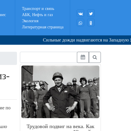
Транспорт и связь
нес
АБК, Нефть и газ
Экология
Литературная страница
Сильные дожди надвигаются на Западную Якути
з-
ие по
Трудовой подвиг на века. Как
ошло