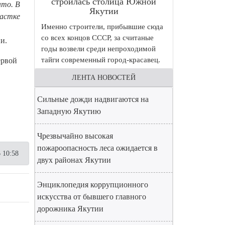
строилась столица Южной
ыто. В
Якутии
частке
Именно строители, прибывшие сюда
со всех концов СССР, за считаные
и.
годы возвели среди непроходимой
тайги современный город-красавец.
ервой
ЛЕНТА НОВОСТЕЙ
Сильные дожди надвигаются на
Западную Якутию
Чрезвычайно высокая
пожароопасность леса ожидается в
 10:58
двух районах Якутии
Энциклопедия коррупционного
искусства от бывшего главного
дорожника Якутии