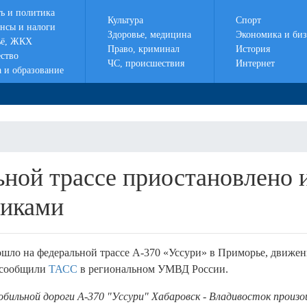
ть и политика
Культура
Спорт
нсы и налоги
Здоровье, медицина
Экономика и биз
ё, ЖКХ
Право, криминал
История
ство
ЧС, происшествия
Интернет
а и образование
ной трассе приостановлено и
виками
ошло на федеральной трассе А-370 «Уссури» в Приморье, движен
, сообщили
ТАСС
в региональном УМВД России.
бильной дороги А-370 "Уссури" Хабаровск - Владивосток произ