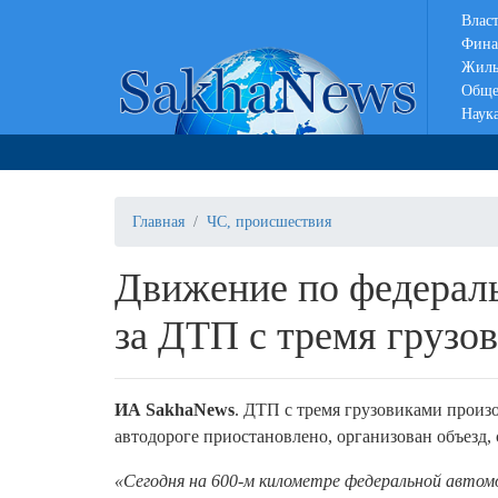
Влас
Фина
Жиль
Обще
Наук
Главная
ЧС, происшествия
Движение по федераль
за ДТП с тремя грузо
ИА SakhaNews
. ДТП с тремя грузовиками произ
автодороге приостановлено, организован объезд
«Сегодня на 600-м километре федеральной автомо