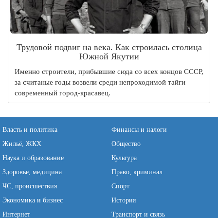
Трудовой подвиг на века. Как строилась столица
Южной Якутии
Именно строители, прибывшие сюда со всех концов СССР,
за считаные годы возвели среди непроходимой тайги
современный город-красавец.
Власть и политика
Финансы и налоги
Жильё, ЖКХ
Общество
Наука и образование
Культура
Здоровье, медицина
Право, криминал
ЧС, происшествия
Спорт
Экономика и бизнес
История
Интернет
Транспорт и связь