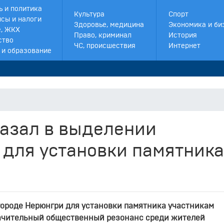
ь и политика
Культура
Спорт
сы и налоги
Здоровье, медицина
Экономика и би
, ЖКХ
Право, криминал
История
ство
ЧС, происшествия
Интернет
 и образование
казал в выделении
 для установки памятника
городе Нерюнгри для установки памятника участникам
ачительный общественный резонанс среди жителей