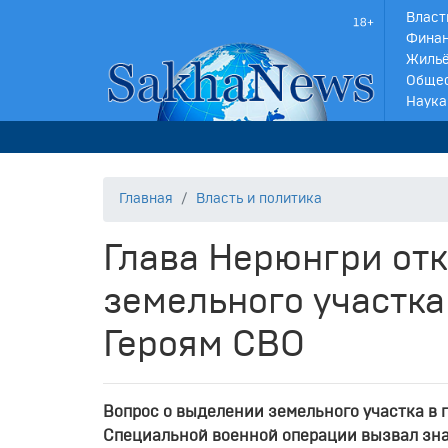
Власт
Финан
Жильё
Обще
Наука
Главная
Власть и политика
Глава Нерюнгри от
земельного участка
Героям СВО
Вопрос о выделении земельного участка в 
Специальной военной операции вызвал зн