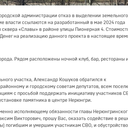
городской администрации отказ в выделении земельного
кие власти ссылаются на разработанный в мае 2024 года
 сквера «Славы» в районе улицы Пионерная 4. Стоимост
. Денег на реализацию данного проекта в настоящее врем
орода. Рядом расположены ночной клуб, бар, рестораны 
ьного участка, Александр Кошуков обратился к
районному и городскому советам депутатов, всем посел
ациям с просьбой поддержать инициативу участников С
установке памятника в центре Нерюнгри.
ременно исполняющему обязанности главы Нерюнгринског
аксим Викторович, прошу Вас, оказать содействие в ре
ры) погибшим и умершим участникам СВО, и обустройство