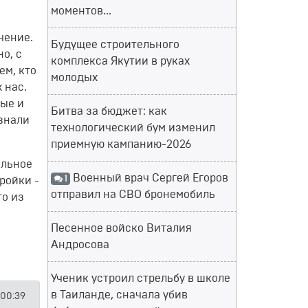
моментов...
чение.
Будущее строительного
о, с
комплекса Якутии в руках
ем, кто
молодых
 нас.
ные и
Битва за бюджет: как
 знали
технологический бум изменил
приемную кампанию-2026
ильное
Военный врач Сергей Егоров
1
ройки -
отправил на СВО бронемобиль
го из
Песенное войско Виталия
Андросова
Ученик устроил стрельбу в школе
в Таиланде, сначала убив
 00:39