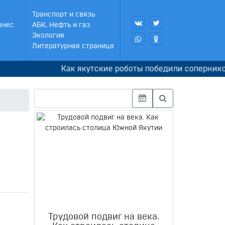
Транспорт и связь
знес
АБК, Нефть и газ
Экология
Литературная страница
Как якутские роботы победили соперников в Ко
Трудовой подвиг на века.