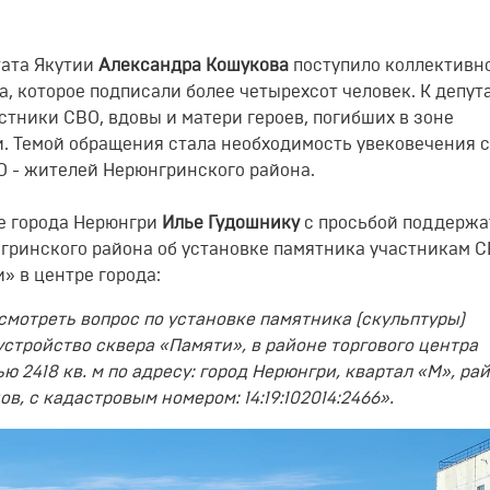
тата Якутии
Александра Кошукова
поступило коллективн
 которое подписали более четырехсот человек. К депут
стники СВО, вдовы и матери героев, погибших в зоне
. Темой обращения стала необходимость увековечения 
О - жителей Нерюнгринского района.
ве города Нерюнгри
Илье Гудошнику
с просьбой поддержа
ринского района об установке памятника участникам С
» в центре города:
смотреть вопрос по установке памятника (скульптуры)
стройство сквера «Памяти», в районе торгового центра
 2418 кв. м по адресу: город Нерюнгри, квартал «М», ра
в, с кадастровым номером: 14:19:102014:2466».