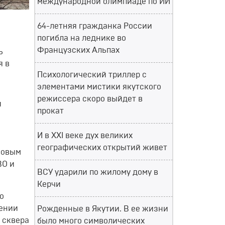
международной олимпиаде по ИИ
64-летняя гражданка России
погибла на леднике во
Французских Альпах
ь
я в
Психологический триллер с
элементами мистики якутского
режиссера скоро выйдет в
и
прокат
И в XXI веке дух великих
географических открытий живет
ковым
ВО и
ВСУ ударили по жилому дому в
Керчи
о
шении
Рожденные в Якутии. В ее жизни
 сквера
было много символических