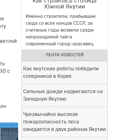
Как строилась столица
Южной Якутии
Именно строители, прибывшие
ое
сюда со всех концов СССР, за
ату
считаные годы возвели среди
непроходимой тайги
светлой
современный город-красавец.
ЛЕНТА НОВОСТЕЙ
ть
Как якутские роботы победили
ВО с
соперников в Корее
Сильные дожди надвигаются на
Западную Якутию
йон
Чрезвычайно высокая
пожароопасность леса
ожидается в двух районах Якутии