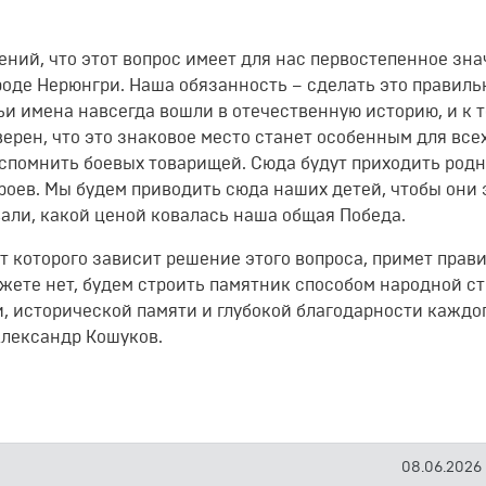
ний, что этот вопрос имеет для нас первостепенное зна
роде Нерюнгри. Наша обязанность – сделать это правильн
и имена навсегда вошли в отечественную историю, и к т
ерен, что это знаковое место станет особенным для всех
спомнить боевых товарищей. Сюда будут приходить род
ероев. Мы будем приводить сюда наших детей, чтобы они
али, какой ценой ковалась наша общая Победа.
от которого зависит решение этого вопроса, примет прав
джете нет, будем строить памятник способом народной ст
ти, исторической памяти и глубокой благодарности каждо
Александр Кошуков.
08.06.2026