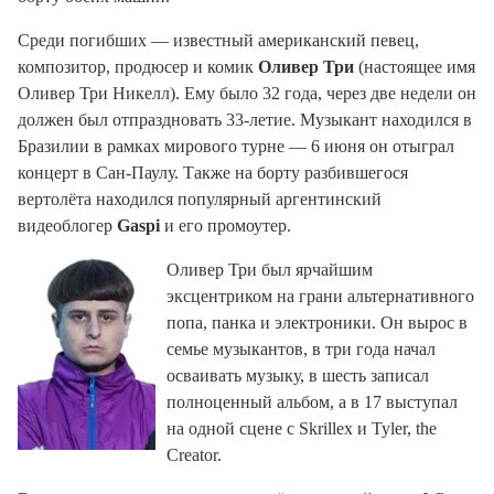
Среди погибших — известный американский певец,
композитор, продюсер и комик
Оливер Три
(настоящее имя
Оливер Три Никелл). Ему было 32 года, через две недели он
должен был отпраздновать 33-летие. Музыкант находился в
Бразилии в рамках мирового турне — 6 июня он отыграл
концерт в Сан-Паулу. Также на борту разбившегося
вертолёта находился популярный аргентинский
видеоблогер
Gaspi
и его промоутер.
Оливер Три был ярчайшим
эксцентриком на грани альтернативного
попа, панка и электроники. Он вырос в
семье музыкантов, в три года начал
осваивать музыку, в шесть записал
полноценный альбом, а в 17 выступал
на одной сцене с Skrillex и Tyler, the
Creator.