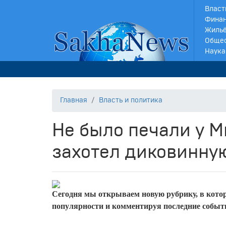
Власт
Финан
Жильё
Обще
Наука
Главная
Власть и политика
Не было печали у М
захотел диковинну
Сегодня мы открываем новую рубрику, в котор
популярности и комментируя последние события