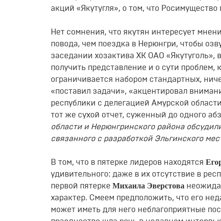
акций «Якутугля», о том, что Росимущество
Нет сомнения, что якутян интересует мнени
повода, чем поездка в Нерюнгри, чтобы оз
заседании хозактива ХК ОАО «Якутуголь», в
получить представление и о сути проблем,
ограничивается набором стандартных, ниче
«поставил задачи», «акцентировал внимани
республики с делегацией Амурской области
тот же сухой отчет, суженный до одного аб
области и Нерюнгринского района обсудил
связанного с разработкой Эльгинского ме
Его
В том, что в пятерке лидеров находятся
удивительного: даже в их отсутствие в ре
Михаила Эверстова
первой пятерке
неожида
характер. Смеем предположить, что его не
может иметь для него неблагоприятные пос