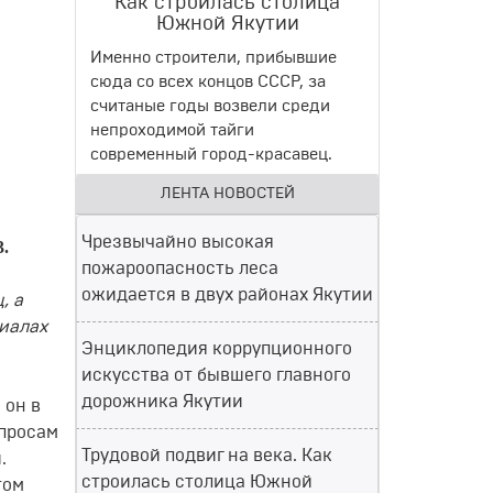
Как строилась столица
Южной Якутии
Именно строители, прибывшие
сюда со всех концов СССР, за
считаные годы возвели среди
непроходимой тайги
современный город-красавец.
ЛЕНТА НОВОСТЕЙ
Чрезвычайно высокая
3.
пожароопасность леса
ожидается в двух районах Якутии
, а
риалах
Энциклопедия коррупционного
искусства от бывшего главного
дорожника Якутии
 он в
опросам
Трудовой подвиг на века. Как
.
строилась столица Южной
том