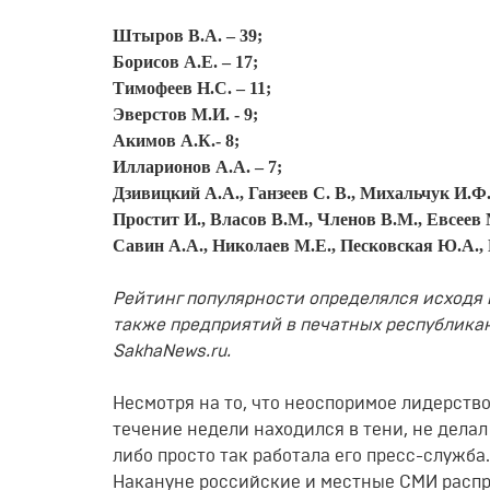
Штыров В.А. – 39;
Борисов А.Е. – 17;
Тимофеев Н.С. – 11;
Эверстов М.И. - 9;
Акимов А.К.- 8;
Илларионов А.А. – 7;
Дзивицкий А.А., Ганзеев С. В., Михальчук И.Ф.
Простит И., Власов В.М., Членов В.М., Евсеев М
Савин А.А., Николаев М.Е., Песковская Ю.А., 
Рейтинг популярности определялся исходя 
также предприятий в печатных республикан
SakhaNews.ru.
Несмотря на то, что неоспоримое лидерств
течение недели находился в тени, не дела
либо просто так работала его пресс-служба
Накануне российские и местные СМИ расп