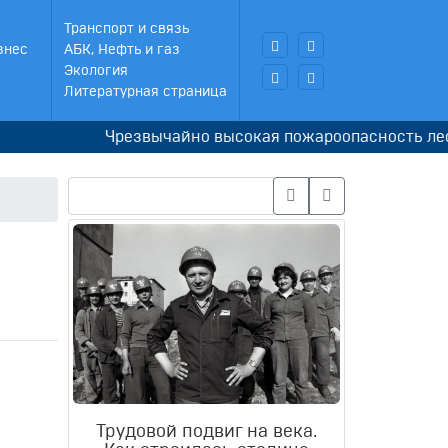
Транспорт и связь
знес
АБК, Нефть и газ
Экология
Литературная страница
Чрезвычайно высокая пожароопасность леса ожид
Трудовой подвиг на века.