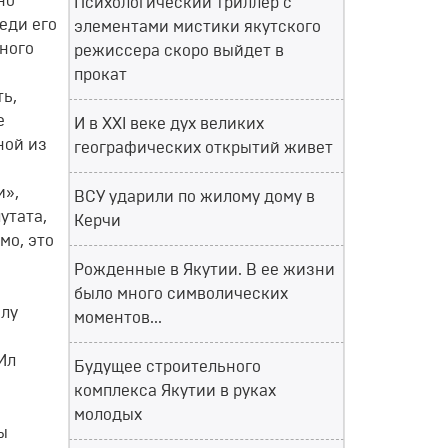
но
Психологический триллер с
еди его
элементами мистики якутского
вного
режиссера скоро выйдет в
прокат
ть,
е
И в XXI веке дух великих
ной из
географических открытий живет
и»,
ВСУ ударили по жилому дому в
утата,
Керчи
мо, это
Рожденные в Якутии. В ее жизни
было много символических
илу
моментов...
Ил
Будущее строительного
комплекса Якутии в руках
молодых
ы