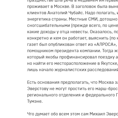
празднестве шла речь в недавнем интервью
проживает в Москве. В заголовок была вын
клиентов Анатолий Чубайс. Надо полагать, 
энергетика страны. Местные СМИ, дотошно
сногсшибательными (прежде всего, по цене
какие доходы у отца невесты. Оказалось, 
конкретно и кем он работает, выяснить (по 
газет был опубликован ответ из «АЛРОСА»,
помощником президента компании. Тогда ж
который якобы профинансировал поездку а
но найти его месторасположение в Якутске,
лишь начало журналистских расследовани
Есть основания предполагать, что Москва 
Эверстову не могут простить его марш-брос
регионального отделения и федерального П
Тумэне.
Что думает обо всем этом сам Михаил Эвер