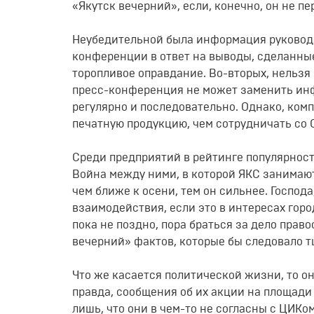
«Якутск вечерний», если, конечно, он не п
Неубедительной была информация руководс
конференции в ответ на выводы, сделанные
торопливое оправдание. Во-вторых, нельзя 
пресс-конференция не может заменить ин
регулярно и последовательно. Однако, ко
печатную продукцию, чем сотрудничать со С
Среди предприятий в рейтинге популярнос
Война между ними, в которой ЯКС занимают
чем ближе к осени, тем он сильнее. Господ
взаимодействия, если это в интересах город
пока не поздно, пора браться за дело прав
вечерний» фактов, которые бы следовало т
Что же касается политической жизни, то о
правда, сообщения об их акции на площади
лишь, что они в чем-то не согласны с ЦИКом