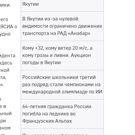
Якутии
лики.
В Якутии из-за нулевой
шего
видимости ограничено движение
 ЯСИА о
транспорта на РАД «Анабар»
рудно
Кому +32, кому ветер 20 м/с, а
кому грозы и ливни. Аукцион
идента
погоды в Якутии
здесь
ской
та,
Российские школьники третий
».
раз подряд стали чемпионами на
международной олимпиаде по ИИ
о
е в
64-летняя гражданка России
льный
погибла на леднике во
ери
Французских Альпах
озном