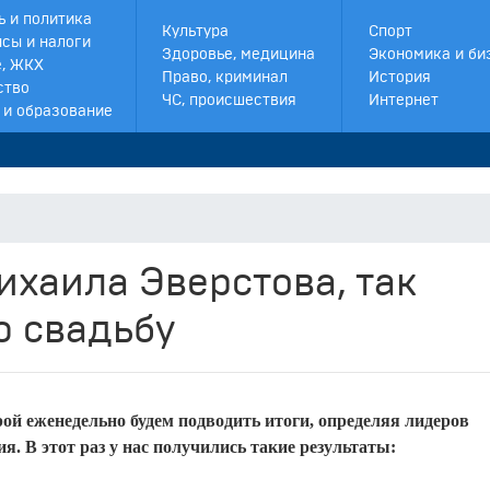
ь и политика
Культура
Спорт
сы и налоги
Здоровье, медицина
Экономика и би
, ЖКХ
Право, криминал
История
ство
ЧС, происшествия
Интернет
 и образование
ихаила Эверстова, так
ю свадьбу
ой еженедельно будем подводить итоги, определяя лидеров
. В этот раз у нас получились такие результаты: