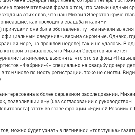
 шоу-мена Эдуарда Гаврильева, который теперь постоян
есена примечательная фраза о том, что самый бедный ср
исходя из этих слов, что наш Михаил Эверстов круче гла
 описавшие, как проходила свадьба и какими
) причудами она была обставлена, тут же начали выясня
по официальным сведениям, весьма скромные. Однако, гд
крайней мере, на прошлой неделе) так и не удалось. В од
 в котором отрицалось, что Михаил Эверстов является
урналисты кинулись выяснять, что это за фонд «Нидьил
ртистов «Фабрики-4» специально на свадьбу дочери деп
 в том числе по месту регистрации, тоже не смогли. Види
й.
заинтересована в более серьезном расследовании. Миха
ок, позволивший ему (без согласований с руководством
олитсовета) стать во главе фракции «Единой России» в 
стов, можно будет узнать в пятничной «толстушке» газет