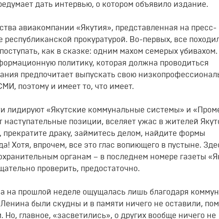
ередумает дать интервью, о котором объявило издание.
тва авиакомпании «Якутия», представленная на пресс-
 республиканской прокуратурой. Во-первых, все походи
поступать, как в сказке: одним махом семерых убивахом.
формационную политику, которая должна проводиться
мпания предпочитает выпускать свою низкопрофессиона
МИ, поэтому и имеет то, что имеет.
ти лидируют «Якутские коммунальные системы» и «Пром
 наступательные позиции, вселяет ужас в жителей Якутс
а, прекратите драку, займитесь делом, найдите формы
а! Хотя, впрочем, все это глас вопиющего в пустыне. Зде
оохранительным органам – в последнем номере газеты «Я
щательно проверить, предостаточно.
на на прошлой неделе ощущалась лишь благодаря коммун
 Ленина были скудны и в памяти ничего не оставили, по
. Но, главное, «засветились», о других вообще ничего не