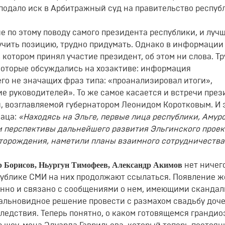
 подало иск в Арбитражный суд на правительство респуб
е по этому поводу самого президента республики, и луч
вучить позицию, трудно придумать. Однако в информации
 котором принял участие президент, об этом ни слова. Т
 которые обсуждались на хозактиве: информация
го не значащих фраз типа: «проанализировал итоги»,
е руководителей». То же самое касается и встречи през
, возглавляемой губернатором Леонидом Коротковым. И 
заца:
«Находясь на Эльге, первые лица республики, Амур
и перспективы дальнейшего развития Эльгинского проек
сторождения, наметили планы взаимного сотрудничества
р Борисов, Ньургун Тимофеев, Александр Акимов
нет ничег
спублике СМИ на них продолжают ссылаться. Появление ж
нно и связано с сообщениями о нем, имеющими сканда
дальновидное решение провести с размахом свадьбу доч
ледствия. Теперь понятно, о каком готовящемся гранди