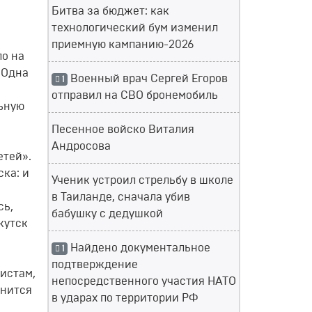
Битва за бюджет: как
технологический бум изменил
приемную кампанию-2026
ло на
 Одна
Военный врач Сергей Егоров
1
отправил на СВО бронемобиль
льную
Песенное войско Виталия
Андросова
етей».
ка: и
Ученик устроил стрельбу в школе
в Таиланде, сначала убив
сь,
бабушку с дедушкой
кутск
Найдено документальное
1
подтверждение
истам,
непосредственного участия НАТО
мнится
в ударах по территории РФ