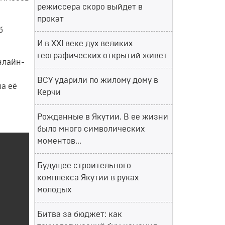
режиссера скоро выйдет в
прокат
б
И в XXI веке дух великих
географических открытий живет
нлайн-
ВСУ ударили по жилому дому в
на её
Керчи
Рожденные в Якутии. В ее жизни
было много символических
моментов...
Будущее строительного
комплекса Якутии в руках
молодых
Битва за бюджет: как