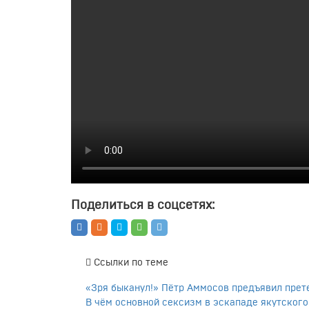
Поделиться в соцсетях:
Ссылки по теме
«Зря быканул!» Пётр Аммосов предъявил пре
В чём основной сексизм в эскападе якутского