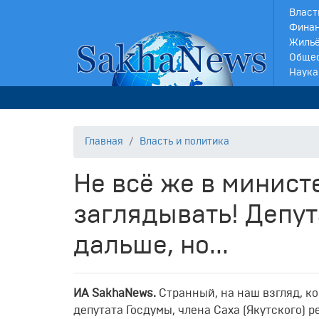
Власт
Финан
Жильё
Обще
Наука
Главная
Власть и политика
Не всё же в минист
заглядывать! Депут
дальше, но...
ИА
SakhaNews
.
Странный, на наш взгляд, ко
депутата Госдумы, члена Саха (Якутского)