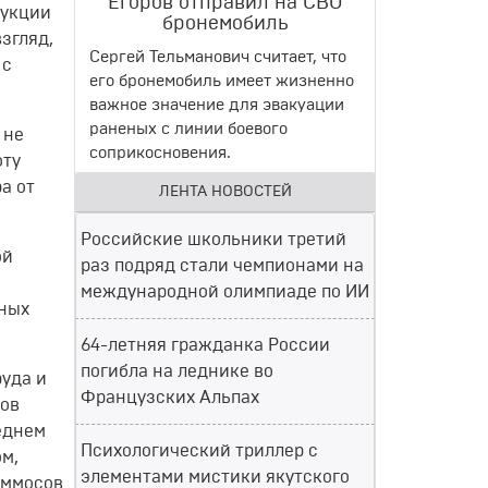
Егоров отправил на СВО
дукции
бронемобиль
згляд,
Сергей Тельманович считает, что
 с
его бронемобиль имеет жизненно
важное значение для эвакуации
раненых с линии боевого
 не
соприкосновения.
оту
а от
ЛЕНТА НОВОСТЕЙ
Российские школьники третий
ой
раз подряд стали чемпионами на
международной олимпиаде по ИИ
ных
64-летняя гражданка России
погибла на леднике во
уда и
Французских Альпах
тов
еднем
Психологический триллер с
ом,
элементами мистики якутского
Аммосов