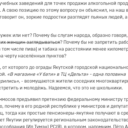
 учебных заведений для точек продажи алкогольной про
. А свою позицию по этому вопросу он объяснил, на наш в
говорит он, зоркие подростки разглядят пьяных людей, а
чужек или нет? Почему бы слугам народа, образно говоря,
ужих женщин заглядываться
? Почему бы не запретить раб
 том числе пива) и табака на расстоянии менее километр
а черту населённых пунктов?
, от которого до ограды Якутской городской национальн
ой.
«В магазине «У бати» в ТЦ «Дельта» - одна половина
ирились»,
- возмущаются жители соседних многоквартир
стретить и молодёжь. Надеемся, что это не школьники.
ммосов предъявил претензию федеральному министру тр
о, почему в его родной республике у министров и депута
яц, тогда как простые пенсионеры-якутяне получают в ср
джет Якутии регулируется региональным законодательств
ссобрания (Ил Тумэн) РС(Я), в котором, напомним, Пётр 