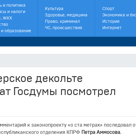
ь и политика
Культура
Спорт
сы и налоги
Здоровье, медицина
Экономика и би
, ЖКХ
Право, криминал
История
ство
ЧС, происшествия
Интернет
 и образование
ерское декольте
ат Госдумы посмотрел
мментарий к законопроекту «о ста метрах» последовал о
 республиканского отделения КПРФ
Петра Аммосова
.