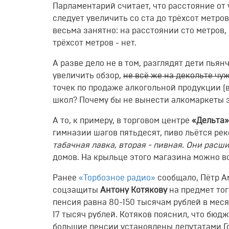
Парламентарий считает, что расстояние от
следует увеличить со ста до трёхсот метров
весьма занятно: на расстоянии сто метров, 
трёхсот метров - нет.
А разве дело не в том, разглядят дети пьян
увеличить обзор,
не всё же на декольте ч
точек по продаже алкогольной продукции (в
школ? Почему бы не вынести алкомаркеты з
А то, к примеру, в торговом центре
«Дельта»
гимназии шагов пятьдесят, пиво льётся рек
табачная лавка, вторая - пивная. Они расш
домов. На крыльце этого магазина можно в
Ранее
«Торбозное радио»
сообщало, Пётр А
соцзащиты
Антону Котякову
на предмет тог
пенсия равна 80-150 тысячам рублей в мес
17 тысяч рублей. Котяков пояснил, что бю
большие пенсии установлены депутатами Го