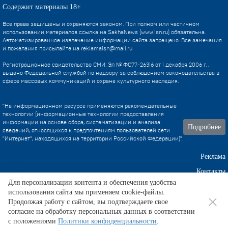
Содержит материалы 18+
Все права защищены и охраняются законом. При полном или частичном
использовании материалов ссылка на SakhaNews (www.1sn.ru) обязательна.
Автоматизированное извлечение информации сайта запрещено. Все замечания
и пожелания присылайте на
reklama1sn@mail.ru
Регистрационное свидетельство СМИ: Эл № ФС77-26316 от 1 декабря 2006 г. ,
выдано Федедальной службой по надзору за соблюдением законодательства в
сфере массовых коммуникаций и охране культурного наследия.
"На информационном ресурсе применяются рекомендательные
технологии (информационные технологии предоставления
информации на основе сбора, систематизации и анализа
Подробнее
сведений, относящихся к предпочтениям пользователей сети
"Интернет", находящихся на территории Российской Федерации)".
Реклама
Контакты
Для персонализации контента и обеспечения удобства
использования сайта мы применяем cookie-файлы.
Техническа поддержка
Продолжая работу с сайтом, вы подтверждаете свое
согласие на обработку персональных данных в соответствии
с положениями
Политики конфиденциальности
.