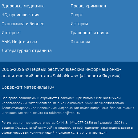
Здоровье, медицина
Право, криминал
ЧС, происшествия
Спорт
Экономика и бизнес
История
Интернет
Транспорт и связь
АБК, Нефть и газ
Экология
Литературная страница
2005-2026 © Первый республиканский информационно-
аналитический портал «SakhaNews» («Новости Якутии»)
Содержит материалы 18+
Все права защищены и охраняются законом. При полном или частичном
использовании материалов ссылка на SakhaNews (www.1sn.ru) обязательна.
Автоматизированное извлечение информации сайта запрещено. Все замечания
и пожелания присылайте на
reklama1sn@mail.ru
Регистрационное свидетельство СМИ: Эл № ФС77-26316 от 1 декабря 2006 г. ,
выдано Федедальной службой по надзору за соблюдением законодательства в
сфере массовых коммуникаций и охране культурного наследия.