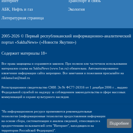
Интернет
Транспорт и связь
АБК, Нефть и газ
Экология
Литературная страница
2005-2026 © Первый республиканский информационно-аналитический
портал «SakhaNews» («Новости Якутии»)
Содержит материалы 18+
Все права защищены и охраняются законом. При полном или частичном использовании
материалов ссылка на SakhaNews (www.1sn.ru) обязательна. Автоматизированное
извлечение информации сайта запрещено. Все замечания и пожелания присылайте на
reklama1sn@mail.ru
Регистрационное свидетельство СМИ: Эл № ФС77-26316 от 1 декабря 2006 г. , выдано
Федедальной службой по надзору за соблюдением законодательства в сфере массовых
коммуникаций и охране культурного наследия.
"На информационном ресурсе применяются рекомендательные
технологии (информационные технологии предоставления информации
на основе сбора, систематизации и анализа сведений, относящихся к
Подробнее
предпочтениям пользователей сети "Интернет", находящихся на
территории Российской Федерации)".