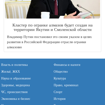
Кластер по огранке алмазов будет создан на
территории Якутии и Смоленской области
Владимир Путин постановил это своим указом в целях
развития в Российской Федерации отрасли огранки
алмазовю
Власть и политика
Финансы и налоги
Жильё, ЖКХ
Общество
Наука и образование
Культура
Здоровье, медицина
Право, криминал
ЧС, происшествия
Спорт
Экономика и бизнес
История