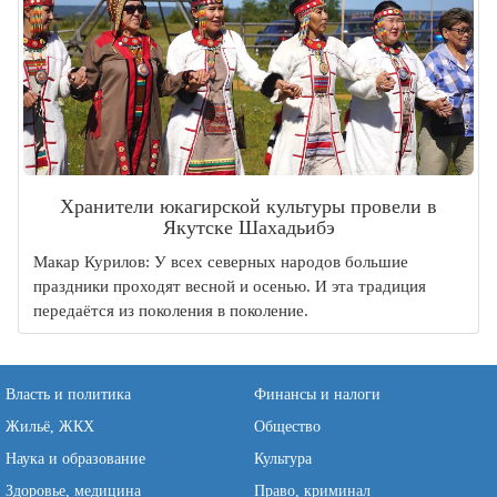
Хранители юкагирской культуры провели в
Якутске Шахадьибэ
Макар Курилов: У всех северных народов большие
праздники проходят весной и осенью. И эта традиция
передаётся из поколения в поколение.
Власть и политика
Финансы и налоги
Жильё, ЖКХ
Общество
Наука и образование
Культура
Здоровье, медицина
Право, криминал