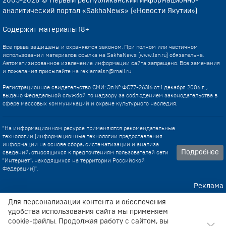
2005-2026 © Первый республиканский информационно-
аналитический портал «SakhaNews» («Новости Якутии»)
Содержит материалы 18+
Все права защищены и охраняются законом. При полном или частичном
использовании материалов ссылка на SakhaNews (www.1sn.ru) обязательна.
Автоматизированное извлечение информации сайта запрещено. Все замечания
и пожелания присылайте на
reklama1sn@mail.ru
Регистрационное свидетельство СМИ: Эл № ФС77-26316 от 1 декабря 2006 г. ,
выдано Федедальной службой по надзору за соблюдением законодательства в
сфере массовых коммуникаций и охране культурного наследия.
"На информационном ресурсе применяются рекомендательные
технологии (информационные технологии предоставления
информации на основе сбора, систематизации и анализа
Подробнее
сведений, относящихся к предпочтениям пользователей сети
"Интернет", находящихся на территории Российской
Федерации)".
Реклама
Контакты
Для персонализации контента и обеспечения
удобства использования сайта мы применяем
Техническа поддержка
cookie-файлы. Продолжая работу с сайтом, вы