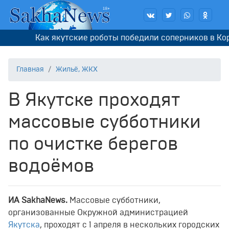
ак якутские роботы победили соперников в Корее
Главная
Жильё, ЖКХ
В Якутске проходят
массовые субботники
по очистке берегов
водоёмов
И
A
SakhaNews
.
Массовые субботники,
организованные Окружной администрацией
Якутска
, проходят с 1 апреля в нескольких городских