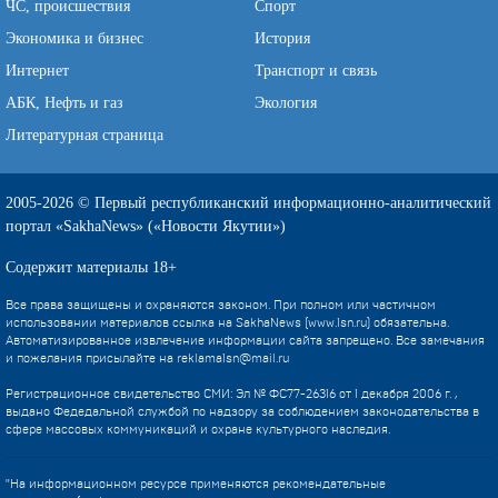
ЧС, происшествия
Спорт
Экономика и бизнес
История
Интернет
Транспорт и связь
АБК, Нефть и газ
Экология
Литературная страница
2005-2026 © Первый республиканский информационно-аналитический
портал «SakhaNews» («Новости Якутии»)
Содержит материалы 18+
Все права защищены и охраняются законом. При полном или частичном
использовании материалов ссылка на SakhaNews (www.1sn.ru) обязательна.
Автоматизированное извлечение информации сайта запрещено. Все замечания
и пожелания присылайте на
reklama1sn@mail.ru
Регистрационное свидетельство СМИ: Эл № ФС77-26316 от 1 декабря 2006 г. ,
выдано Федедальной службой по надзору за соблюдением законодательства в
сфере массовых коммуникаций и охране культурного наследия.
"На информационном ресурсе применяются рекомендательные