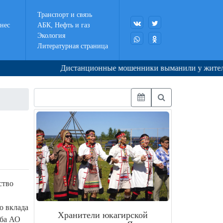
Транспорт и связь
нес
АБК, Нефть и газ
Экология
Литературная страница
Дистанционные мошенники выманили у жительницы Як
ство
о вклада
Хранители юкагирской
жба АО