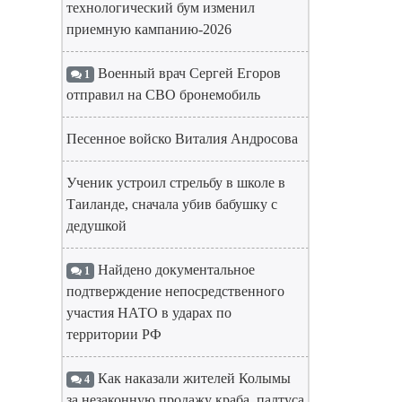
технологический бум изменил
приемную кампанию-2026
Военный врач Сергей Егоров
1
отправил на СВО бронемобиль
Песенное войско Виталия Андросова
Ученик устроил стрельбу в школе в
Таиланде, сначала убив бабушку с
дедушкой
Найдено документальное
1
подтверждение непосредственного
участия НАТО в ударах по
территории РФ
Как наказали жителей Колымы
4
за незаконную продажу краба, палтуса