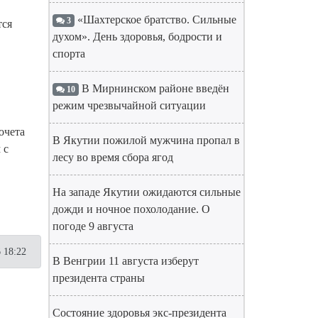
«Шахтерское братство. Сильные
3
тся
духом». День здоровья, бодрости и
спорта
В Мирнинском районе введён
10
режим чрезвычайной ситуации
очета
В Якутии пожилой мужчина пропал в
 с
лесу во время сбора ягод
На западе Якутии ожидаются сильные
дожди и ночное похолодание. О
погоде 9 августа
 18:22
В Венгрии 11 августа изберут
президента страны
Состояние здоровья экс-президента