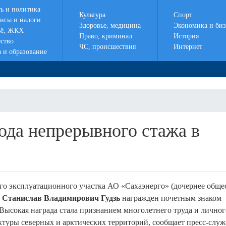
ть и политика
Культура
Спорт
нсы и налоги
Здоровье, медицина
Экономика и биз
ё, ЖКХ
Право, криминал
История
ство
ЧС, происшествия
Интернет
а и образование
года непрерывного стажа в
го эксплуатационного участка АО «Сахаэнерго» (дочернее обще
)
Станислав Владимирович Гудзь
награжден почетным знаком
Высокая награда стала признанием многолетнего труда и личног
уктуры северных и арктических территорий, сообщает пресс-слу