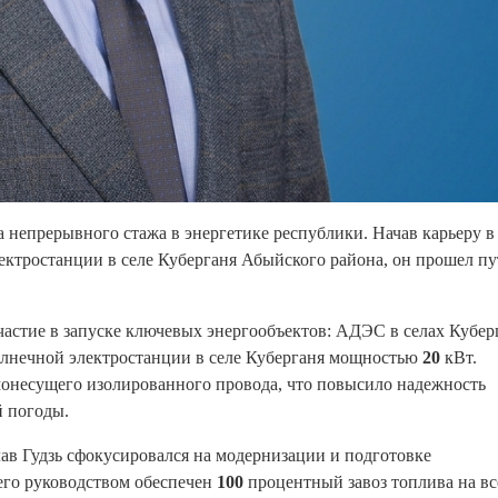
 непрерывного стажа в энергетике республики. Начав карьеру в
лектростанции в селе Куберганя Абыйского района, он прошел пу
астие в запуске ключевых энергообъектов: АДЭС в селах Кубер
олнечной электростанции в селе Куберганя мощностью
20
кВт.
онесущего изолированного провода, что повысило надежность
й погоды.
ав Гудзь сфокусировался на модернизации и подготовке
его руководством обеспечен
100
процентный завоз топлива на в