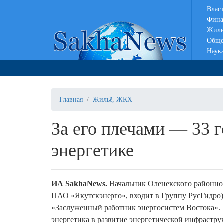
Влас
Фина
Жиль
Обще
Наук
Главная
Жильё, ЖКХ
За его плечами — 33 
энергетике
ИА SakhaNews.
Начальник Оленекского районно
ПАО «Якутскэнерго», входит в Группу РусГидро
«Заслуженный работник энергосистем Востока». 
энергетика в развитие энергетической инфрастр