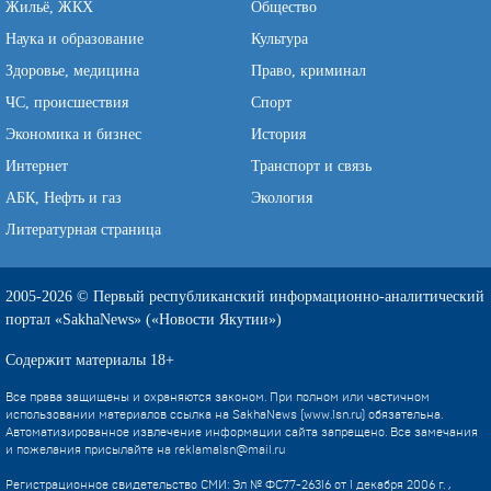
Жильё, ЖКХ
Общество
Наука и образование
Культура
Здоровье, медицина
Право, криминал
ЧС, происшествия
Спорт
Экономика и бизнес
История
Интернет
Транспорт и связь
АБК, Нефть и газ
Экология
Литературная страница
2005-2026 © Первый республиканский информационно-аналитический
портал «SakhaNews» («Новости Якутии»)
Содержит материалы 18+
Все права защищены и охраняются законом. При полном или частичном
использовании материалов ссылка на SakhaNews (www.1sn.ru) обязательна.
Автоматизированное извлечение информации сайта запрещено. Все замечания
и пожелания присылайте на
reklama1sn@mail.ru
Регистрационное свидетельство СМИ: Эл № ФС77-26316 от 1 декабря 2006 г. ,