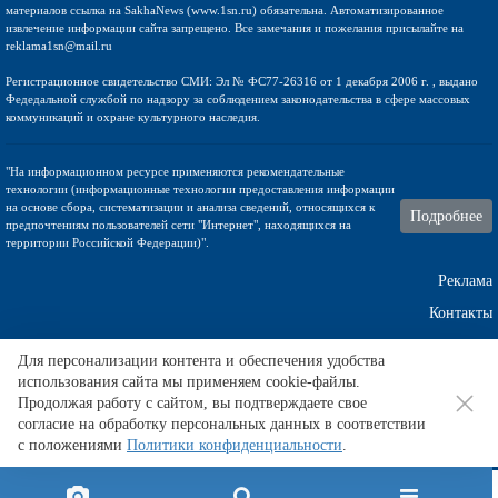
материалов ссылка на SakhaNews (www.1sn.ru) обязательна. Автоматизированное
извлечение информации сайта запрещено. Все замечания и пожелания присылайте на
reklama1sn@mail.ru
Регистрационное свидетельство СМИ: Эл № ФС77-26316 от 1 декабря 2006 г. , выдано
Федедальной службой по надзору за соблюдением законодательства в сфере массовых
коммуникаций и охране культурного наследия.
"На информационном ресурсе применяются рекомендательные
технологии (информационные технологии предоставления информации
на основе сбора, систематизации и анализа сведений, относящихся к
Подробнее
предпочтениям пользователей сети "Интернет", находящихся на
территории Российской Федерации)".
Реклама
Контакты
Техническа поддержка
Для персонализации контента и обеспечения удобства
использования сайта мы применяем cookie-файлы.
Продолжая работу с сайтом, вы подтверждаете свое
согласие на обработку персональных данных в соответствии
Табило - последние встречи и статистика:
тут
.
с положениями
Политики конфиденциальности
.