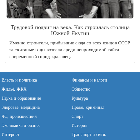
Трудовой подвиг на века. Как строилась столица
Южной Якутии
Именно строители, прибывшие сюда со всех концов СССР,
за считаные годы возвели среди непроходимой тайги
современный город-красавец.
Власть и политика
Финансы и налоги
Жильё, ЖКХ
Общество
Наука и образование
Культура
Здоровье, медицина
Право, криминал
ЧС, происшествия
Спорт
Экономика и бизнес
История
Интернет
Транспорт и связь