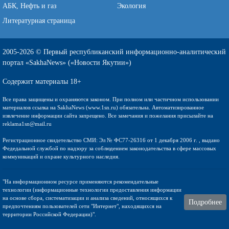
АБК, Нефть и газ
Экология
Литературная страница
2005-2026 © Первый республиканский информационно-аналитический
портал «SakhaNews» («Новости Якутии»)
Содержит материалы 18+
Все права защищены и охраняются законом. При полном или частичном использовании
материалов ссылка на SakhaNews (www.1sn.ru) обязательна. Автоматизированное
извлечение информации сайта запрещено. Все замечания и пожелания присылайте на
reklama1sn@mail.ru
Регистрационное свидетельство СМИ: Эл № ФС77-26316 от 1 декабря 2006 г. , выдано
Федедальной службой по надзору за соблюдением законодательства в сфере массовых
коммуникаций и охране культурного наследия.
"На информационном ресурсе применяются рекомендательные
технологии (информационные технологии предоставления информации
на основе сбора, систематизации и анализа сведений, относящихся к
Подробнее
предпочтениям пользователей сети "Интернет", находящихся на
территории Российской Федерации)".