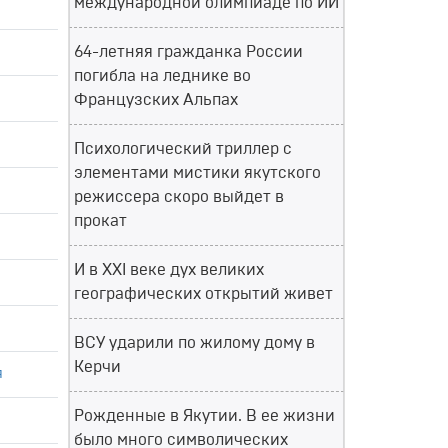
международной олимпиаде по ИИ
64-летняя гражданка России
погибла на леднике во
Французских Альпах
Психологический триллер с
элементами мистики якутского
режиссера скоро выйдет в
прокат
И в XXI веке дух великих
географических открытий живет
ВСУ ударили по жилому дому в
Керчи
я
Рожденные в Якутии. В ее жизни
было много символических