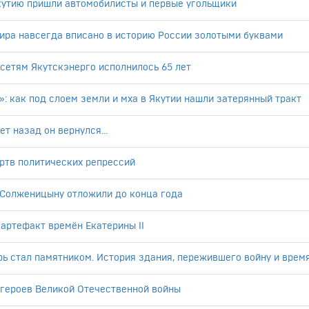
Якутию пришли автомобилисты и первые угольщики
ира навсегда вписано в историю России золотыми буквами
сетям Якутскэнерго исполнилось 65 лет
: как под слоем земли и мха в Якутии нашли затерянный тракт
т назад он вернулся...
ртв политических репрессий
 Солженицыну отложили до конца года
артефакт времён Екатерины II
рь стал памятником. История здания, пережившего войну и врем
 героев Великой Отечественной войны