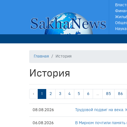
Власт
Финан
Жильё
Обще
Наука
Главная
История
История
‹
1
2
3
4
5
6
...
85
86
08.08.2026
Трудовой подвиг на века.
06.08.2026
В Мирном почтили память 