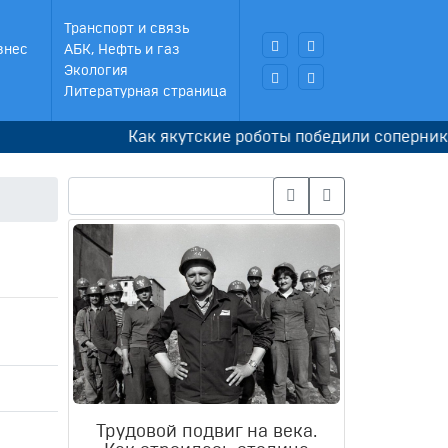
Транспорт и связь
знес
АБК, Нефть и газ
Экология
Литературная страница
Как якутские роботы победили соперников в 
Трудовой подвиг на века.