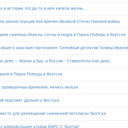
 в истории. Когда-то в нем кипела жизнь...
ла реконструкция боя времён Великой Отечественной войны
или саженцы березы, сосны и кедра в Парке Победы в Якутске
ставшего красным партизаном. Семейный детектив Галины Ивано
 деву — Жанну д’Арк, а Россия - Ставропольскую деву...
дили в Парке Победы в Якутске
 проверенных временем, менять нельзя...
ий педсовет Дальнего Востока
 место для размещения «каменной летописи» Якутска
л добровольцам отряда БАРС-2 "Боотур".