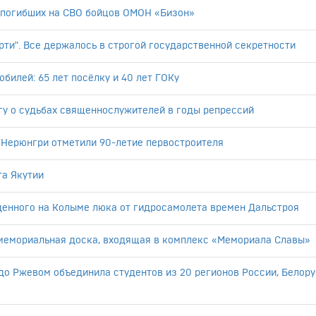
ь погибших на СВО бойцов ОМОН «Бизон»
рти". Все держалось в строгой государственной секретности
билей: 65 лет посёлку и 40 лет ГОКу
гу о судьбах священнослужителей в годы репрессий
 Нерюнгри отметили 90-летие первостроителя
та Якутии
денного на Колыме люка от гидросамолета времен Дальстроя
мемориальная доска, входящая в комплекс «Мемориала Славы»
о Ржевом объединила студентов из 20 регионов России, Белору