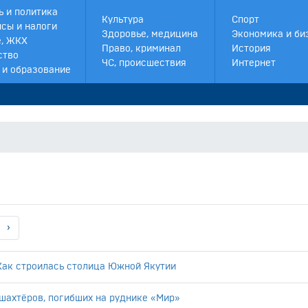
ь и политика
Культура
Спорт
сы и налоги
Здоровье, медицина
Экономика и би
, ЖКХ
Право, криминал
История
ство
ЧС, происшествия
Интернет
 и образование
›
 Как строилась столица Южной Якутии
шахтёров, погибших на руднике «Мир»