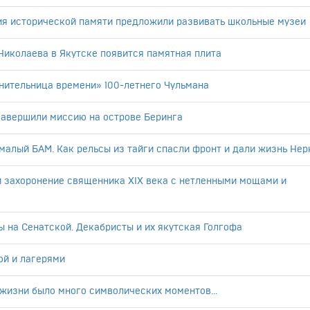
ия исторической памяти предложили развивать школьные музеи
иколаева в Якутске появится памятная плита
нительница времени» 100-летнего Чульмана
завершили миссию на острове Беринга
малый БАМ. Как рельсы из тайги спасли фронт и дали жизнь Не
и захоронение священника XIX века с нетленными мощами и
ы на Сенатской. Декабристы и их якутская Голгофа
ой и лагерями
 жизни было много символических моментов...