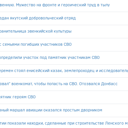
венную. Мужество на фронте и героический труд в тылу
здан якутский добровольческий отряд
 хранительница эвенкийской культуры
с семьями погибших участников СВО
определили участок под памятник участникам СВО
еремен стоял енисейский казак, землепроходец и исследователь.
овал" военкомат, чтобы попасть на СВО. Отозвался Донбасс
мятник героям СВО
авный маршал авиации оказался простым дворником
тии показали находки, сделанные при строительстве Ленского м