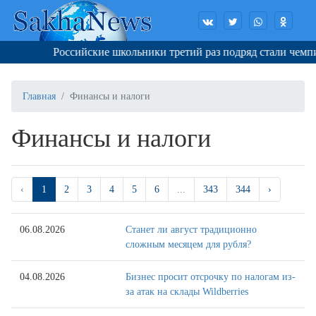
Российские школьники третий раз подряд стали чемпион
Главная
Финансы и налоги
Финансы и налоги
‹
1
2
3
4
5
6
...
343
344
›
06.08.2026
Станет ли август традиционно
сложным месяцем для рубля?
04.08.2026
Бизнес просит отсрочку по налогам из-
за атак на склады Wildberries