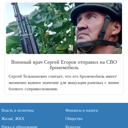
Военный врач Сергей Егоров отправил на СВО
бронемобиль
Сергей Тельманович считает, что его бронемобиль имеет
жизненно важное значение для эвакуации раненых с линии
боевого соприкосновения.
Власть и политика
Финансы и налоги
Жильё, ЖКХ
Общество
Наука и образование
Культура