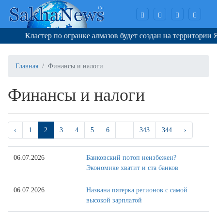
Кластер по огранке алмазов будет создан на территории Яку
Главная
Финансы и налоги
Финансы и налоги
‹
1
2
3
4
5
6
...
343
344
›
06.07.2026
Банковский потоп неизбежен?
Экономике хватит и ста банков
06.07.2026
Названа пятерка регионов с самой
высокой зарплатой