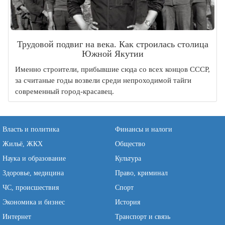
Трудовой подвиг на века. Как строилась столица
Южной Якутии
Именно строители, прибывшие сюда со всех концов СССР,
за считаные годы возвели среди непроходимой тайги
современный город-красавец.
Власть и политика
Финансы и налоги
Жильё, ЖКХ
Общество
Наука и образование
Культура
Здоровье, медицина
Право, криминал
ЧС, происшествия
Спорт
Экономика и бизнес
История
Интернет
Транспорт и связь