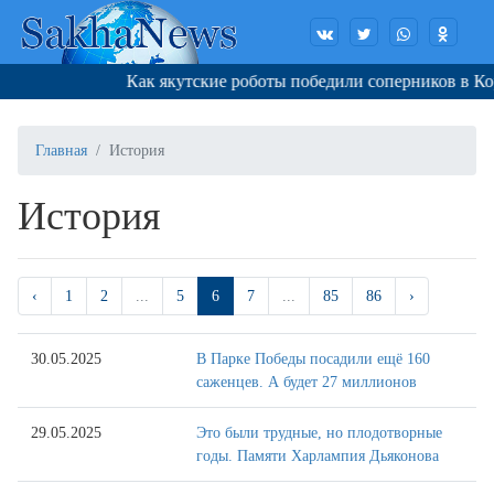
Как якутские роботы победили соперников в Корее
Главная
История
История
‹
1
2
...
5
6
7
...
85
86
›
30.05.2025
В Парке Победы посадили ещё 160
саженцев. А будет 27 миллионов
29.05.2025
Это были трудные, но плодотворные
годы. Памяти Харлампия Дьяконова