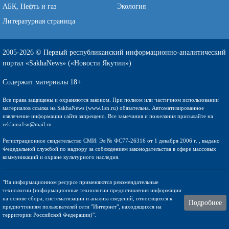
АБК, Нефть и газ
Экология
Литературная страница
2005-2026 © Первый республиканский информационно-аналитический
портал «SakhaNews» («Новости Якутии»)
Содержит материалы 18+
Все права защищены и охраняются законом. При полном или частичном использовании
материалов ссылка на SakhaNews (www.1sn.ru) обязательна. Автоматизированное
извлечение информации сайта запрещено. Все замечания и пожелания присылайте на
reklama1sn@mail.ru
Регистрационное свидетельство СМИ: Эл № ФС77-26316 от 1 декабря 2006 г. , выдано
Федедальной службой по надзору за соблюдением законодательства в сфере массовых
коммуникаций и охране культурного наследия.
"На информационном ресурсе применяются рекомендательные
технологии (информационные технологии предоставления информации
на основе сбора, систематизации и анализа сведений, относящихся к
Подробнее
предпочтениям пользователей сети "Интернет", находящихся на
территории Российской Федерации)".