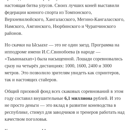
настоящая битва улусов. Своих лучших коней выставили
федерации конного спорта из Томпонского,
Верхневилюйского, Хангаласского, Мегино-Кангаласского,
Намского, Амгинского, Нюрбинского и Чурапчинского
районов.
Но скачки на Ысыахе — это не один заезд. Программа на
ипподроме имени И.С.Свинобоева (в народе —
«Тыыннаахап») была насыщенной. Лошади соревновались
сразу на четырёх дистанциях: 1000, 1600, 2400 и 3000
метров. Это позволило зрителям увидеть как спринтеров,
так и настоящих стайеров.
Общий призовой фонд всех скаковых соревнований в этом
году составил внушительные
6,1 миллиона
рублей. И это
не просто деньги — это вклад в развитие коневодства в
республике, стимул для заводчиков и тренеров работать над
качеством поголовья.