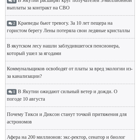
В Якутии расширят круг получателей 3-миллионной
4
выплаты за контракт на СВО
Краеведы бьют тревогу. За 10 лет пещера на
2
гористом берегу Лены потеряла свои ледяные кристаллы
В якутском лесу нашли заблудившегося пенсионера,
который ушел за ягодами
Коммунальщиков освободят от платы за вред экологии из-
за канализации?
В Якутии ожидают сильный ветер и дожди. О
1
погоде 10 августа
Почему Тикси и Диксон станут точкой притяжения для
астрономов
Афера на 200 миллионов: экс-ректор, сенатор и биолог