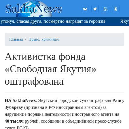
нул, спасая друга, посмертно наградят за героизм
Якутск
Главная
Право, криминал
Активистка фонда
«Свободная Якутия»
оштрафована
ИА SakhaNews
. Якутский городской суд оштрафовал
Раису
Зубареву
(признана в РФ иностранным агентом) за
нарушение порядка деятельности иностранного агента на
40 тысяч
рублей, сообщили в объединённой пресс-службе
судов РС(Я).