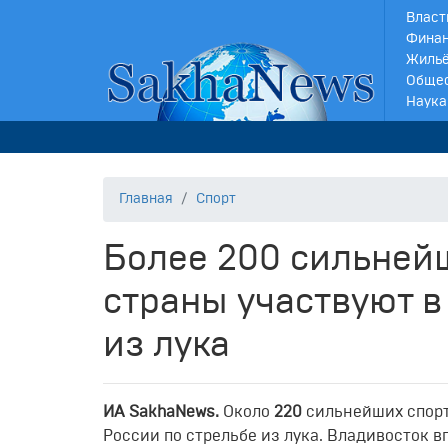
Власт
Финан
Жильё
Обще
Наука
Главная
Спорт
Более 200 сильней
страны участвуют в
из лука
ИА SakhaNews.
Около
220
сильнейших спорт
России по стрельбе из лука. Владивосток 