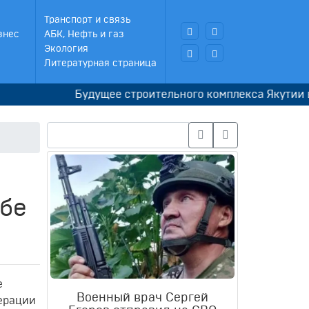
Транспорт и связь
знес
АБК, Нефть и газ
Экология
Литературная страница
Будущее строительного комплекса Якутии в рука
ьбе
е
Военный врач Сергей
ерации