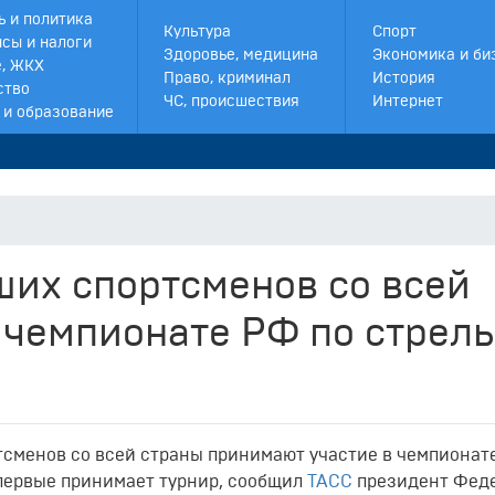
ь и политика
Культура
Спорт
сы и налоги
Здоровье, медицина
Экономика и би
, ЖКХ
Право, криминал
История
ство
ЧС, происшествия
Интернет
 и образование
ших спортсменов со всей
 чемпионате РФ по стрел
сменов со всей страны принимают участие в чемпионат
впервые принимает турнир, сообщил
ТАСС
президент Фед