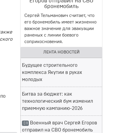
Егоров отправил на СВО
бронемобиль
Сергей Тельманович считает, что
его бронемобиль имеет жизненно
важное значение для эвакуации
также
раненых с линии боевого
ского
соприкосновения.
ЛЕНТА НОВОСТЕЙ
Будущее строительного
комплекса Якутии в руках
молодых
Битва за бюджет: как
 по
технологический бум изменил
приемную кампанию-2026
Военный врач Сергей Егоров
1
отправил на СВО бронемобиль