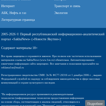
Интернет
Транспорт и связь
АБК, Нефть и газ
Экология
Литературная страница
2005-2026 © Первый республиканский информационно-аналитический
портал «SakhaNews» («Новости Якутии»)
Содержит материалы 18+
Все права защищены и охраняются законом. При полном или частичном использовании
материалов ссылка на SakhaNews (www.1sn.ru) обязательна. Автоматизированное
извлечение информации сайта запрещено. Все замечания и пожелания присылайте на
reklama1sn@mail.ru
Регистрационное свидетельство СМИ: Эл № ФС77-26316 от 1 декабря 2006 г. , выдано
Федедальной службой по надзору за соблюдением законодательства в сфере массовых
коммуникаций и охране культурного наследия.
"На информационном ресурсе применяются рекомендательные
технологии (информационные технологии предоставления информации
на основе сбора, систематизации и анализа сведений, относящихся к
Подробнее
предпочтениям пользователей сети "Интернет", находящихся на