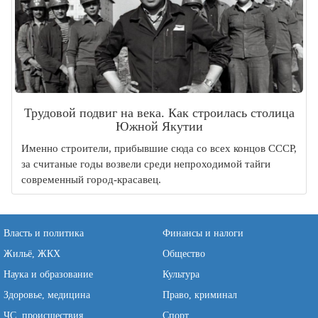
Трудовой подвиг на века. Как строилась столица
Южной Якутии
Именно строители, прибывшие сюда со всех концов СССР,
за считаные годы возвели среди непроходимой тайги
современный город-красавец.
Власть и политика
Финансы и налоги
Жильё, ЖКХ
Общество
Наука и образование
Культура
Здоровье, медицина
Право, криминал
ЧС, происшествия
Спорт