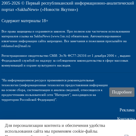
2005-2026 © Первый республиканский информационно-аналитический
портал «SakhaNews» («Новости Якутии»)
Содержит материалы 18+
Все права защищены и охраняются законом. При полном или частичном использовании
материалов ссылка на SakhaNews (www.1sn.ru) обязательна. Автоматизированное
извлечение информации сайта запрещено. Все замечания и пожелания присылайте на
reklama1sn@mail.ru
Регистрационное свидетельство СМИ: Эл № ФС77-26316 от 1 декабря 2006 г. , выдано
Федедальной службой по надзору за соблюдением законодательства в сфере массовых
коммуникаций и охране культурного наследия.
"На информационном ресурсе применяются рекомендательные
технологии (информационные технологии предоставления информации
на основе сбора, систематизации и анализа сведений, относящихся к
Подробнее
предпочтениям пользователей сети "Интернет", находящихся на
территории Российской Федерации)".
Реклама
Контакты
Для персонализации контента и обеспечения удобства
Техническа поддержка
использования сайта мы применяем cookie-файлы.