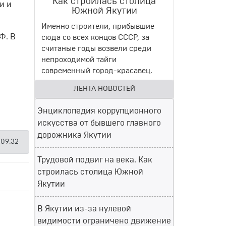
Как строилась столица
и и
Южной Якутии
Именно строители, прибывшие
Ф. В
сюда со всех концов СССР, за
считаные годы возвели среди
непроходимой тайги
современный город-красавец.
ЛЕНТА НОВОСТЕЙ
Энциклопедия коррупционного
искусства от бывшего главного
дорожника Якутии
 09:32
Трудовой подвиг на века. Как
строилась столица Южной
Якутии
В Якутии из-за нулевой
видимости ограничено движение