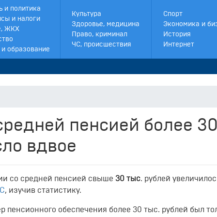
ь и политика
Культура
Спорт
сы и налоги
Здоровье, медицина
Экономика и би
, ЖКХ
Право, криминал
История
ство
ЧС, происшествия
Интернет
 и образование
средней пенсией более 3
сло вдвое
сии со средней пенсией свыше
30 тыс
. рублей увеличилос
С
, изучив статистику.
ер пенсионного обеспечения более 30 тыс. рублей был то