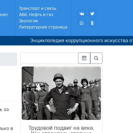
Транспорт и связь
знес
АБК, Нефть и газ
Экология
Литературная страница
Энциклопедия коррупционного искусства от бывш
0
ь за
Трудовой подвиг на века.
лько в