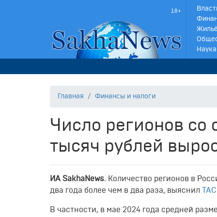
Власт
Финан
Жильё
Обще
Наука
Главная
Финансы и налоги
Число регионов со 
тысяч рублей выро
ИА SakhaNews
. Количество регионов в Рос
два года более чем в два раза, выяснил
ТАС
В частности, в мае 2024 года средней разм