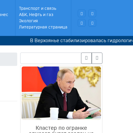
Транспорт и связь
знес
АБК, Нефть и газ
Экология
Литературная страница
В Верхоянье стабилизировалась гидрологическая
Кластер по огранке