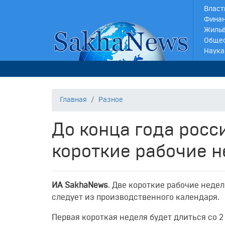
Власт
Финан
Жильё
Обще
Наука
Главная
Разное
До конца года рос
короткие рабочие 
ИА SakhaNews
. Две короткие рабочие недел
следует из производственного календаря.
Первая короткая неделя будет длиться со 2 