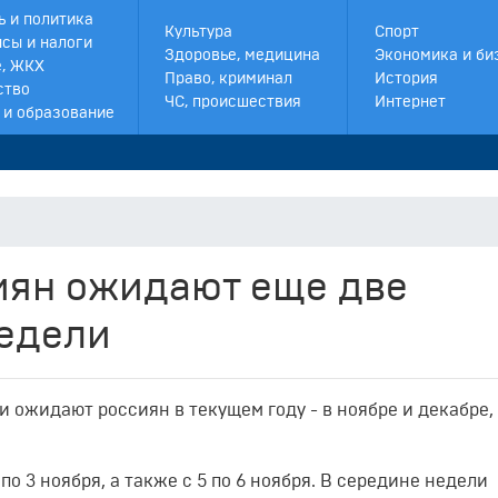
ь и политика
Культура
Спорт
сы и налоги
Здоровье, медицина
Экономика и би
, ЖКХ
Право, криминал
История
ство
ЧС, происшествия
Интернет
 и образование
сиян ожидают еще две
недели
и ожидают россиян в текущем году - в ноябре и декабре,
по 3 ноября, а также с 5 по 6 ноября. В середине недели