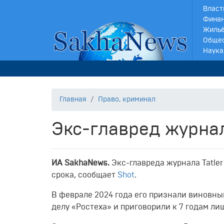
Власт
Финан
Жильё
Обще
Наука
Главная
Право, криминал
Экс-главред журнал
ИА SakhaNews.
Экс-главреда журнала Tatle
срока, сообщает
Shot
.
В феврале 2024 года его признали виновны
делу «Ростеха» и приговорили к 7 годам л