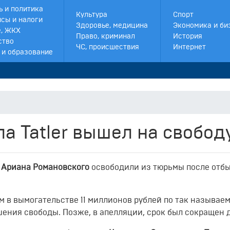
ь и политика
Культура
Спорт
сы и налоги
Здоровье, медицина
Экономика и би
, ЖКХ
Право, криминал
История
ство
ЧС, происшествия
Интернет
 и образование
а Tatler вышел на свобод
r
Ариана Романовского
освободили из тюрьмы после отб
м в вымогательстве 11 миллионов рублей по так называе
ишения свободы.
Позже, в апелляции, срок был сокращен д