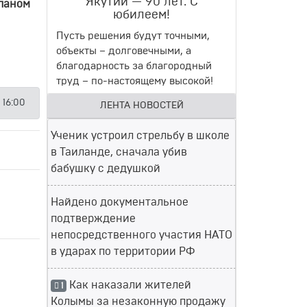
Якутии — 90 лет. С
ланом
юбилеем!
Пусть решения будут точными,
объекты – долговечными, а
благодарность за благородный
труд – по-настоящему высокой!
 16:00
ЛЕНТА НОВОСТЕЙ
Ученик устроил стрельбу в школе
в Таиланде, сначала убив
бабушку с дедушкой
Найдено документальное
подтверждение
непосредственного участия НАТО
в ударах по территории РФ
Как наказали жителей
1
Колымы за незаконную продажу