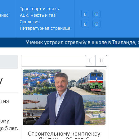
Транспорт и связь
знес
АБК, Нефть и газ
Экология
Литературная страница
Ученик устроил стрельбу в школе в Таиланде, снача
у
ытия
мому
о 5 лет
.
Строительному комплексу