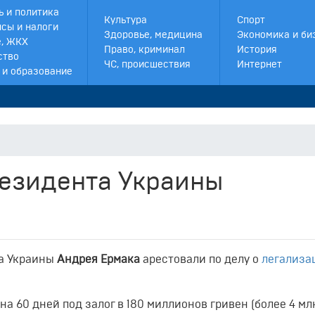
ь и политика
Культура
Спорт
сы и налоги
Здоровье, медицина
Экономика и би
, ЖКХ
Право, криминал
История
ство
ЧС, происшествия
Интернет
 и образование
резидента Украины
а Украины
Андрея Ермака
арестовали по делу о
легализа
 на 60 дней под залог в 180 миллионов гривен (более 4 мл