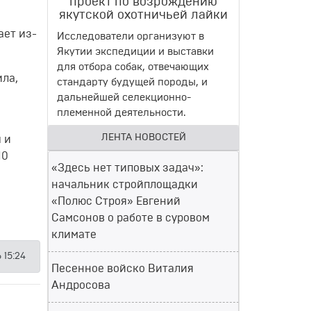
проект по возрождению
якутской охотничьей лайки
ает из-
Исследователи организуют в
Якутии экспедиции и выставки
для отбора собак, отвечающих
ила,
стандарту будущей породы, и
дальнейшей селекционно-
племенной деятельности.
ЛЕНТА НОВОСТЕЙ
 и
10
«Здесь нет типовых задач»:
начальник стройплощадки
«Полюс Строя» Евгений
Самсонов о работе в суровом
климате
 15:24
Песенное войско Виталия
Андросова