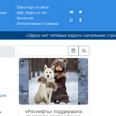
Транспорт и связь
знес
АБК, Нефть и газ
Экология
Литературная страница
«Здесь нет типовых задач»: начальник стройплощ
ции
«Роснефть» поддержала
н