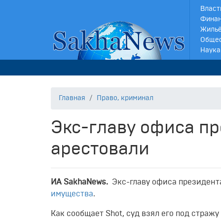
Власт
Финан
Жильё
Обще
Наука
Главная
Право, криминал
Экс-главу офиса п
арестовали
ИА SakhaNews.
Экс-главу офиса президент
имущества
.
Как сообщает Shot, суд взял его под стражу