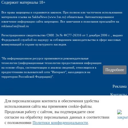
Содержит материалы 18+
Все права защищены и охраняются законом. При полном или частичном использовании
материалов ссылка на SakhaNews (www.1sn.ru) обязательна. Автоматизированное
извлечение информации сайта запрещено. Все замечания и пожелания присылайте на
reklama1sn@mail.ru
Регистрационное свидетельство СМИ: Эл № ФС77-26316 от 1 декабря 2006 г. , выдано
Федедальной службой по надзору за соблюдением законодательства в сфере массовых
коммуникаций и охране культурного наследия.
"На информационном ресурсе применяются рекомендательные
технологии (информационные технологии предоставления информации
на основе сбора, систематизации и анализа сведений, относящихся к
Подробнее
предпочтениям пользователей сети "Интернет", находящихся на
территории Российской Федерации)".
Реклама
Контакты
Для персонализации контента и обеспечения удобства
использования сайта мы применяем cookie-файлы.
Техническа поддержка
Продолжая работу с сайтом, вы подтверждаете свое
согласие на обработку персональных данных в соответствии
с положениями
Политики конфиденциальности
.