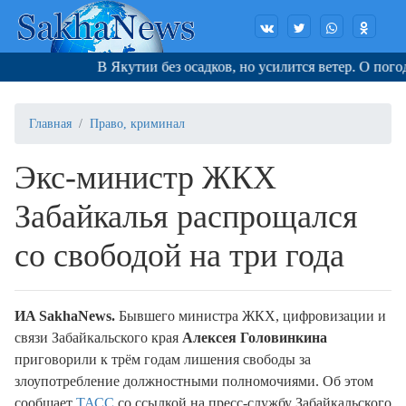
В Якутии без осадков, но усилится ветер. О погоде 7 
Главная
Право, криминал
Экс-министр ЖКХ
Забайкалья распрощался
со свободой на три года
ИA SakhaNews.
Бывшего министра ЖКХ, цифровизации и
связи Забайкальского края
Алексея Головинкина
приговорили к трём годам лишения свободы за
злоупотребление должностными полномочиями. Об этом
сообщает
ТАСС
со ссылкой на пресс-службу Забайкальского