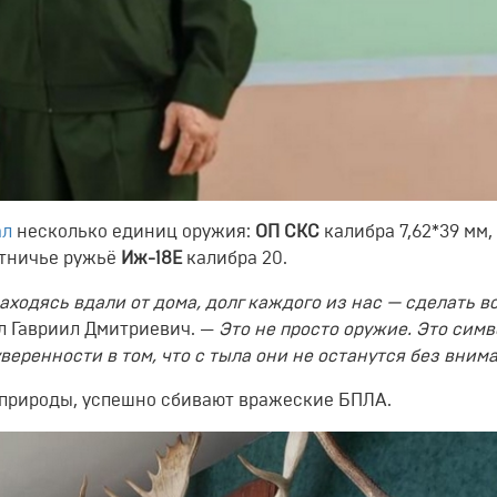
ал
несколько единиц оружия:
ОП СКС
калибра 7,62*39 мм,
отничье ружьё
Иж-18Е
калибра 20.
аходясь вдали от дома, долг каждого из нас — сделать в
л Гавриил Дмитриевич. —
Это не просто оружие. Это симв
веренности в том, что с тыла они не останутся без вним
 природы, успешно сбивают вражеские БПЛА.