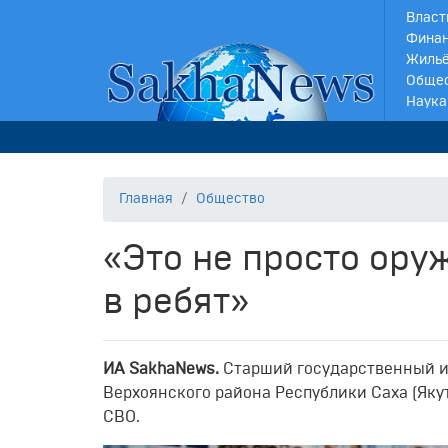
Власт
Финан
Жильё
Обще
Наука
Главная
Общество
«Это не просто ору
в ребят»
И
A
SakhaNews
.
Старший государственный и
Верхоянского района Республики Саха (Яку
СВО.