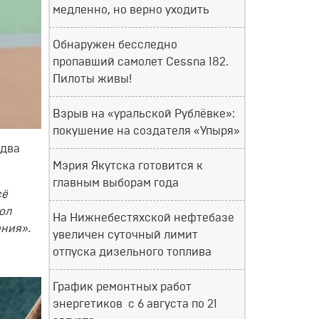
медленно, но верно уходить
Обнаружен бесследно
пропавший самолет Cessna 182.
Пилоты живы!
Взрыв на «уральской Рублёвке»:
покушение на создателя «Упыря»
 два
Мэрия Якутска готовится к
главным выборам года
сё
ол
На Нижнебестяхской нефтебазе
ания».
увеличен суточный лимит
отпуска дизельного топлива
График ремонтных работ
энергетиков с 6 августа по 21