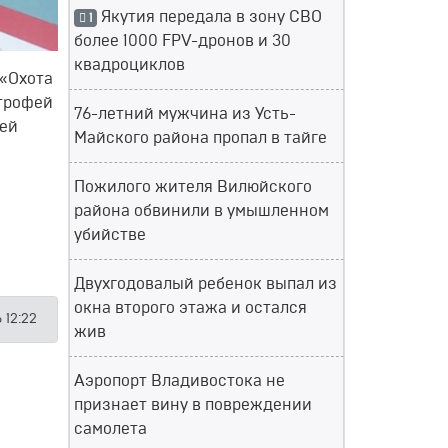
Якутия передала в зону СВО
1
более 1000 FPV-дронов и 30
квадроциклов
 «Охота
 трофей
76-летний мужчина из Усть-
лей
Майского района пропал в тайге
Пожилого жителя Вилюйского
района обвинили в умышленном
убийстве
Двухгодовалый ребенок выпал из
окна второго этажа и остался
 12:22
жив
Аэропорт Владивостока не
признает вину в повреждении
самолета