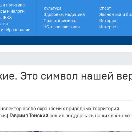
ь и политика
Культура
Спорт
сы и налоги
Здоровье, медицина
Экономика и би
, ЖКХ
Право, криминал
История
ство
ЧС, происшествия
Интернет
 и образование
жие. Это символ нашей ве
нспектор особо охраняемых природных территорий
тия)
Гавриил Томский
решил поддержать наших военных 