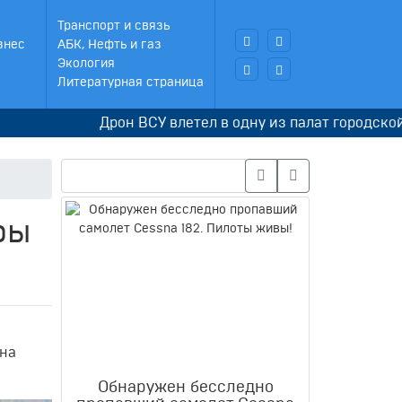
Транспорт и связь
знес
АБК, Нефть и газ
Экология
Литературная страница
Дрон ВСУ влетел в одну из палат городской клин
ры
на
Обнаружен бесследно