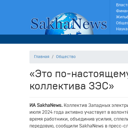
Власт
Финан
Жильё
Обще
Наука
Главная
Общество
«Это по-настоящем
коллектива ЗЭС»
И
A
SakhaNews
.
Коллектив Западных электр
июля 2024 года активно участвует в волон
время работники, объединив усилия, сплел
передовую, сообщили SakhaNews в пресс-с