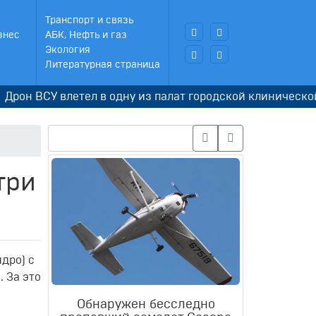
Транспорт и связь
знес
АБК, Нефть и газ
Экология
Литературная страница
СУ влетел в одну из палат городской клинической больн
три
идро) с
 За это
Обнаружен бесследно