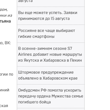
августа
ром,
Вы еще можете успеть. Заявки
ики из
принимаются до 15 августа
тьяна
Россияне все чаще выбирают
гибкие смартфоны
o, ВК:
В осенне-зимнем сезоне S7
Airlines добавит новые маршруты
из Якутска и Хабаровска в Пекин
Штормовое предупреждение
ргии по
объявлено в Хабаровском крае
линий
Омбудсмен РФ помогла ускорить
передачу ордена Мужества семье
погибшего бойца
ская