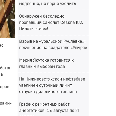
медленно, но верно уходить
Обнаружен бесследно
пропавший самолет Cessna 182.
Пилоты живы!
Взрыв на «уральской Рублёвке»:
но
покушение на создателя «Упыря»
Мэрия Якутска готовится к
главным выборам года
аботан
ва
На Нижнебестяхской нефтебазе
увеличен суточный лимит
теров
отпуска дизельного топлива
ёрами-
График ремонтных работ
энергетиков с 6 августа по 21