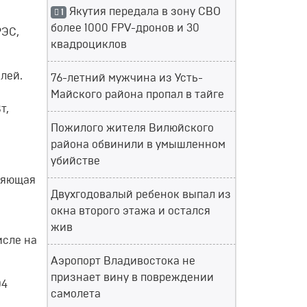
Якутия передала в зону СВО
1
более 1000 FPV-дронов и 30
РЭС,
квадроциклов
лей.
76-летний мужчина из Усть-
Майского района пропал в тайге
т,
Пожилого жителя Вилюйского
района обвинили в умышленном
убийстве
няющая
Двухгодовалый ребенок выпал из
окна второго этажа и остался
жив
исле на
Аэропорт Владивостока не
признает вину в повреждении
04
самолета