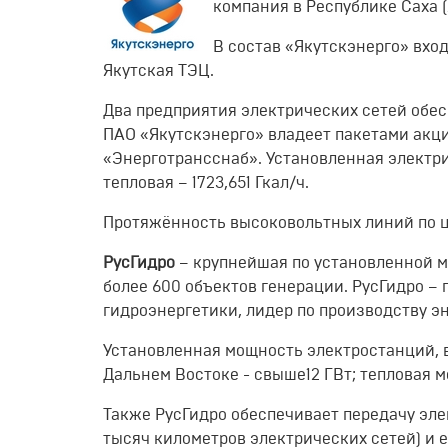
компания в Республике Саха (
В состав «Якутскэнерго» вход
Якутская ТЭЦ.
Два предприятия электрических сетей обес
ПАО «Якутскэнерго» владеет пакетами акци
«Энерготрансснаб». Установленная электрич
тепловая – 1723,651 Гкал/ч.
Протяжённость высоковольтных линий по це
РусГидро
– крупнейшая по установленной 
более 600 объектов генерации. РусГидро – 
гидроэнергетики, лидер по производству э
Установленная мощность электростанций, вх
Дальнем Востоке - свыше12 ГВт; тепловая мо
Также РусГидро обеспечивает передачу эле
тысяч километров электрических сетей) и 