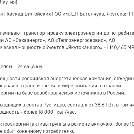
Якутия).
ят Каскад Вилюйских ГЭС им. Е.Н.Батенчука, Якутская Г
печивают транспортировку электроэнергии до потребите
й АО «Сахаэнерго», АО «Теплоэнергосервис», АО
еская мощность объектов «Якутскэнерго» - 1 140,465 МВ
пям – 24 641,6 км.
мощности российская энергетическая компания, объеди
первая в стране и третья в мире компания в отрасли
нергии на базе возобновляемых источников в России.
одящих в состав РусГидро, составляет 38,6 ГВт, в том ч
щность - более 18 000 Гкал/час.
ктроэнергии (активы группы в регионе включают более 1
ее сбыт конечному потребителю.