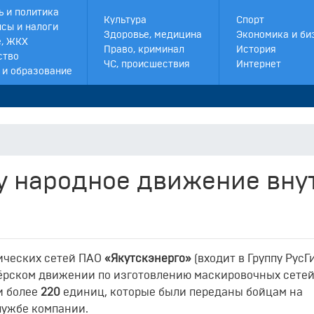
ь и политика
Культура
Спорт
сы и налоги
Здоровье, медицина
Экономика и би
, ЖКХ
Право, криминал
История
ство
ЧС, происшествия
Интернет
 и образование
Дрон В
у народное движение вну
ических сетей ПАО
«Якутскэнерго»
(входит в Группу РусГ
тёрском движении по изготовлению маскировочных сетей.
и более
220
единиц, которые были переданы бойцам на
лужбе компании.