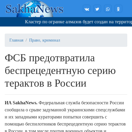
Кластер по огранке алмазов будет создан на территор
Главная
Право, криминал
ФСБ предотвратила
беспрецедентную серию
терактов в России
ИA SakhaNews.
Федеральная служба безопасности России
сообщила о срыве задуманной украинскими спецслужбами
и их западными кураторами попытки совершить с
помощью беспилотников беспрецедентную серию терактов
в России, в том числе против военных объектов и