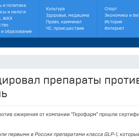
ь и политика
Культура
Спорт
сы и налоги
Здоровье, медицина
Экономика и би
, ЖКХ
Право, криминал
История
ство
ЧС, происшествия
Интернет
 и образование
ировал препараты проти
ль
против ожирения от компании "Герофарм" прошли серти
али первыми в России препаратами класса GLP-1, которы