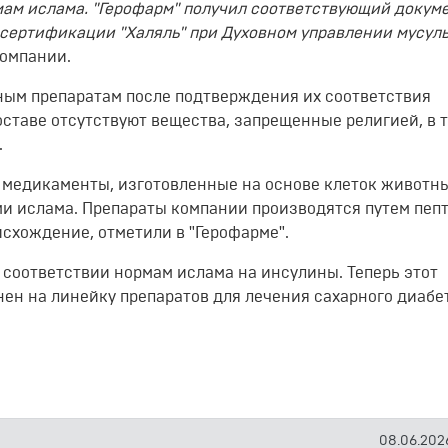
ам ислама. "Герофарм" получил соответствующий докуме
сертификации "Халяль" при Духовном управлении мусул
компании.
ным препаратам после подтверждения их соответствия
оставе отсутствуют вещества, запрещенные религией, в 
.
я медикаменты, изготовленные на основе клеток животны
ми ислама. Препараты компании производятся путем пеп
схождение, отметили в "Герофарме".
 соответствии нормам ислама на инсулины. Теперь этот
нен на линейку препаратов для лечения сахарного диабе
08.06.2026