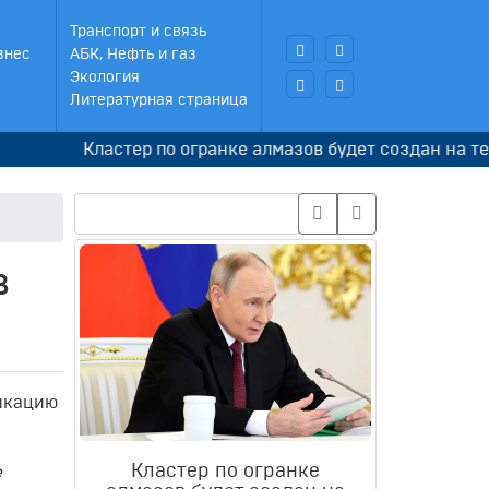
Транспорт и связь
знес
АБК, Нефть и газ
Экология
Литературная страница
Кластер по огранке алмазов будет создан на террит
в
фикацию
Кластер по огранке
е