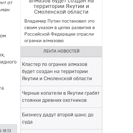
алмазов будет создан на
нт от
территории Якутии и
ьман
Смоленской области
Владимир Путин постановил это
своим указом в целях развития в
Российской Федерации отрасли
том
огранки алмазовю
ЛЕНТА НОВОСТЕЙ
х,
тидного
Кластер по огранке алмазов
будет создан на территории
Якутии и Смоленской области
та
Черные копатели в Якутии грабят
стоянки древних охотников
Бизнесу дадут второй шанс до
суда
 18:13