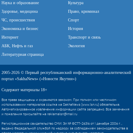
Наука и образование
Культура
Здоровье, медицина
Право, криминал
ЧС, происшествия
Спорт
Экономика и бизнес
История
Интернет
Транспорт и связь
АБК, Нефть и газ
Экология
Литературная страница
2005-2026 © Первый республиканский информационно-аналитический
портал «SakhaNews» («Новости Якутии»)
Содержит материалы 18+
Все права защищены и охраняются законом. При полном или частичном
использовании материалов ссылка на SakhaNews (www.1sn.ru) обязательна.
Автоматизированное извлечение информации сайта запрещено. Все замечания
и пожелания присылайте на
reklama1sn@mail.ru
Регистрационное свидетельство СМИ: Эл № ФС77-26316 от 1 декабря 2006 г. ,
выдано Федедальной службой по надзору за соблюдением законодательства в