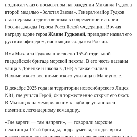
подписал указ о посмертном награждении Михаила Гудкова
второй медалью «Золотая Звезда»
. Генерал-майор Гудков
стал первым и единственным в современной истории
России дважды Героем Российской Федерации
. Вручая
награду вдове героя
Жанне Гудковой
, президент назвал его
русским офицером, настоящим солдатом России
.
Имя Михаила Гудкова присвоено 155-й отдельной
гвардейской бригаде морской пехоты
. В его честь названы
улица в Донецке и школа в ДНР, а также филиал
Нахимовского военно-морского училища в Мариуполе
.
В декабре 2025 года на территории новосибирского Лицея
N81, где учился Герой, был торжественно открыт его бюст
.
В Мытищах на мемориальном кладбище установлен
памятник легендарному командиру
.
«Где варяги — там напряги», — говорили морские
пехотинцы 155-й бригады, подразумевая, что для врага
всегда наступали «напряги» там, где появлялся их командир