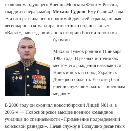
главнокомандующего Военно-Морским Флотом России,
гвардии генерал-майор
Михаил Гудков
. Ему было 42 года
.
Эта потеря стала невосполнимой для всей страны, но имя
легендарного командира, известного под позывным
«Варяг», навсегда вписано в историю России золотыми
буквами
.
Михаил Гудков родился 11 января
1983 года
. В разных источниках
местом его рождения называются
Новосибирск
и город Украинск
Донецкой области
. Его отец был
военнослужащим, мать — военным
медиком
.
В 2000 году он окончил новосибирский Лицей N81
-
а, в
2005-м — Новосибирское высшее военное командное
училище по специальности «Применение подразделений
войсковой разведки»
. Начав службу в Воздушно-десантных