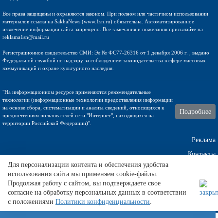
Все права защищены и охраняются законом. При полном или частичном использовании
материалов ссылка на SakhaNews (www.1sn.ru) обязательна. Автоматизированное
извлечение информации сайта запрещено. Все замечания и пожелания присылайте на
reklama1sn@mail.ru
Регистрационное свидетельство СМИ: Эл № ФС77-26316 от 1 декабря 2006 г. , выдано
Федедальной службой по надзору за соблюдением законодательства в сфере массовых
коммуникаций и охране культурного наследия.
"На информационном ресурсе применяются рекомендательные
технологии (информационные технологии предоставления информации
на основе сбора, систематизации и анализа сведений, относящихся к
Подробнее
предпочтениям пользователей сети "Интернет", находящихся на
территории Российской Федерации)".
Реклама
Контакты
Для персонализации контента и обеспечения удобства
использования сайта мы применяем cookie-файлы.
Техническа поддержка
Продолжая работу с сайтом, вы подтверждаете свое
согласие на обработку персональных данных в соответствии
с положениями
Политики конфиденциальности
.