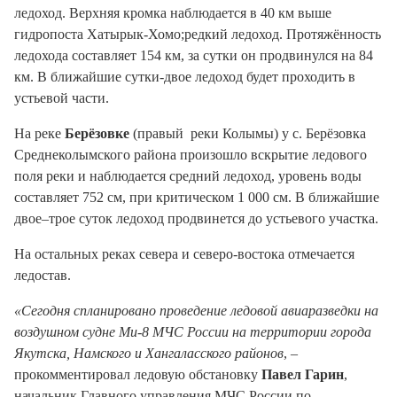
ледоход. Верхняя кромка наблюдается в 40 км выше
гидропоста Хатырык-Хомо;редкий ледоход. Протяжённость
ледохода составляет 154 км, за сутки он продвинулся на 84
км. В ближайшие сутки-двое ледоход будет проходить в
устьевой части.
На реке
Берёзовке
(правый реки Колымы) у с. Берёзовка
Среднеколымского района произошло вскрытие ледового
поля реки и наблюдается средний ледоход, уровень воды
составляет 752 см, при критическом 1 000 см. В ближайшие
двое–трое суток ледоход продвинется до устьевого участка.
На остальных реках севера и северо-востока отмечается
ледостав.
«Сегодня спланировано проведение ледовой авиаразведки на
воздушном судне Ми-8 МЧС России на территории города
Якутска, Намского и Хангаласского районов
, –
прокомментировал ледовую обстановку
Павел Гарин
,
начальник Главного управления МЧС России по