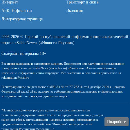
Интернет
Транспорт и связь
АБК, Нефть и газ
Экология
Литературная страница
2005-2026 © Первый республиканский информационно-аналитический
портал «SakhaNews» («Новости Якутии»)
Содержит материалы 18+
Все права защищены и охраняются законом. При полном или частичном использовании
материалов ссылка на SakhaNews (www.1sn.ru) обязательна. Автоматизированное
извлечение информации сайта запрещено. Все замечания и пожелания присылайте на
reklama1sn@mail.ru
Регистрационное свидетельство СМИ: Эл № ФС77-26316 от 1 декабря 2006 г. , выдано
Федедальной службой по надзору за соблюдением законодательства в сфере массовых
коммуникаций и охране культурного наследия.
"На информационном ресурсе применяются рекомендательные
технологии (информационные технологии предоставления информации
на основе сбора, систематизации и анализа сведений, относящихся к
Подробнее
предпочтениям пользователей сети "Интернет", находящихся на
территории Российской Федерации)".