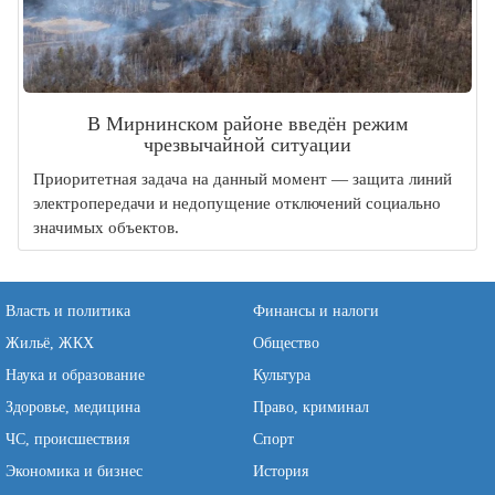
В Мирнинском районе введён режим
чрезвычайной ситуации
Приоритетная задача на данный момент — защита линий
электропередачи и недопущение отключений социально
значимых объектов.
Власть и политика
Финансы и налоги
Жильё, ЖКХ
Общество
Наука и образование
Культура
Здоровье, медицина
Право, криминал
ЧС, происшествия
Спорт
Экономика и бизнес
История