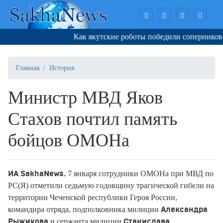
Как якутские роботы победили соперников в 
Главная
История
Министр МВД Яков
Стахов почтил память
бойцов ОМОНа
7 января сотрудники ОМОНа при МВД по
ИА SakhaNews.
РС(Я) отметили седьмую годовщину трагической гибели на
территории Чеченской республики Героя России,
командира отряда, подполковника милиции
Александра
и сержанта милиции
Рыжикова
Станислава