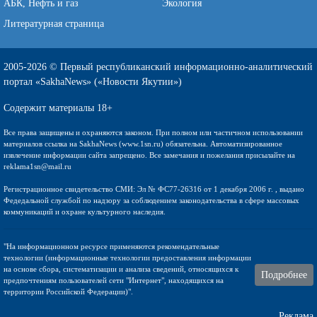
АБК, Нефть и газ
Экология
Литературная страница
2005-2026 © Первый республиканский информационно-аналитический
портал «SakhaNews» («Новости Якутии»)
Содержит материалы 18+
Все права защищены и охраняются законом. При полном или частичном использовании
материалов ссылка на SakhaNews (www.1sn.ru) обязательна. Автоматизированное
извлечение информации сайта запрещено. Все замечания и пожелания присылайте на
reklama1sn@mail.ru
Регистрационное свидетельство СМИ: Эл № ФС77-26316 от 1 декабря 2006 г. , выдано
Федедальной службой по надзору за соблюдением законодательства в сфере массовых
коммуникаций и охране культурного наследия.
"На информационном ресурсе применяются рекомендательные
технологии (информационные технологии предоставления информации
на основе сбора, систематизации и анализа сведений, относящихся к
Подробнее
предпочтениям пользователей сети "Интернет", находящихся на
территории Российской Федерации)".
Реклама