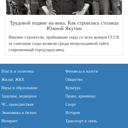
Трудовой подвиг на века. Как строилась столица
Южной Якутии
Именно строители, прибывшие сюда со всех концов СССР,
за считаные годы возвели среди непроходимой тайги
современный город-красавец.
Власть и политика
Финансы и налоги
Жильё, ЖКХ
Общество
Наука и образование
Культура
Здоровье, медицина
Право, криминал
ЧС, происшествия
Спорт
Экономика и бизнес
История
Интернет
Транспорт и связь