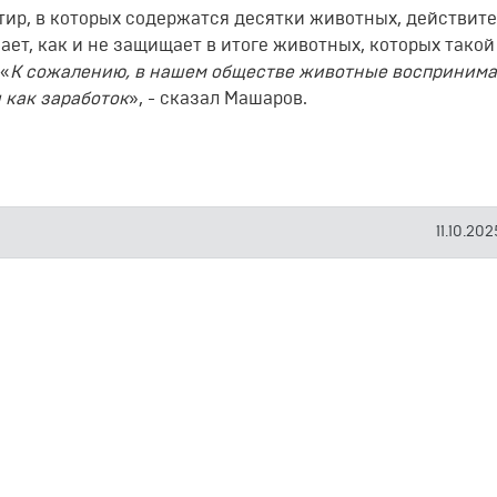
ртир, в которых содержатся десятки животных, действит
шает, как и не защищает в итоге животных, которых такой
 «
К сожалению, в нашем обществе животные восприним
 как заработок
», - сказал Машаров.
11.10.202