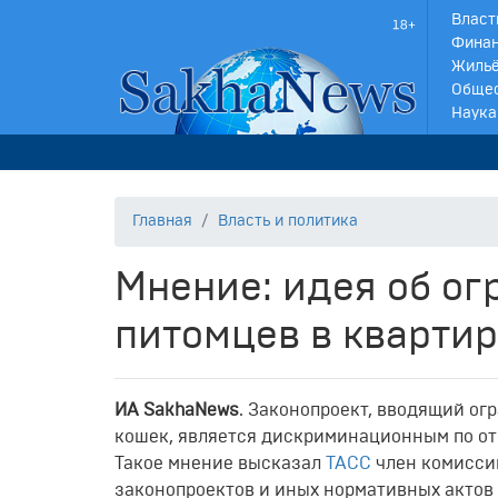
Власт
Финан
Жильё
Обще
Наука
Главная
Власть и политика
Мнение: идея об о
питомцев в кварти
ИА SakhaNews
. Законопроект, вводящий ог
кошек, является дискриминационным по о
Такое мнение высказал
ТАСС
член комисси
законопроектов и иных нормативных актов