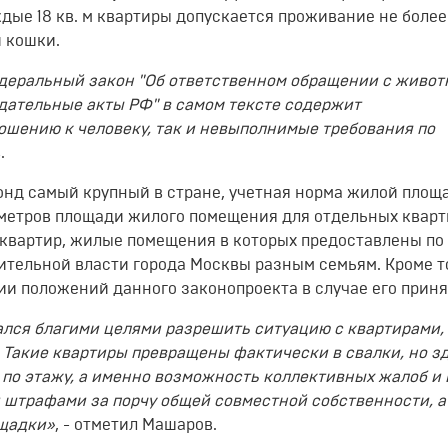
ждые 18 кв. м квартиры допускается проживание не боле
й кошки.
деральный закон "Об ответственном обращении с живо
дательные акты РФ" в самом тексте содержит
шению к человеку, так и невыполнимые требования по
.
онд самый крупный в стране, учетная норма жилой площ
. метров площади жилого помещения для отдельных кварти
 квартир, жилые помещения в которых предоставлены по
тельной власти города Москвы разным семьям. Кроме то
ии положений данного законопроекта в случае его приня
лся благими целями разрешить ситуацию с квартирами,
 Такие квартиры превращены фактически в свалки, но з
по этажу, а именно возможность коллективных жалоб и 
штрафами за порчу общей совместной собственности, а
ощадки»
, - отметил Машаров.