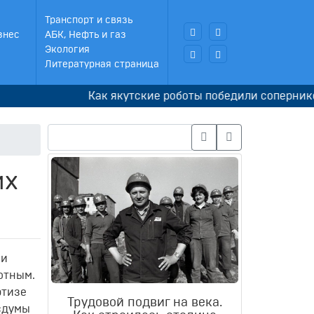
Транспорт и связь
знес
АБК, Нефть и газ
Экология
Литературная страница
Как якутские роботы победили соперников в
их
 и
отным.
ртизе
Трудовой подвиг на века.
осдумы