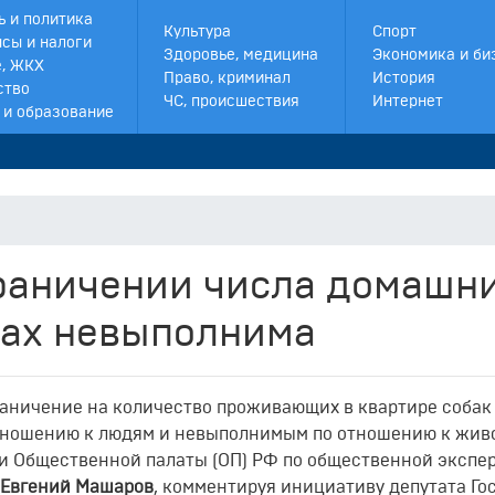
ь и политика
Культура
Спорт
сы и налоги
Здоровье, медицина
Экономика и би
, ЖКХ
Право, криминал
История
ство
ЧС, происшествия
Интернет
 и образование
граничении числа домашн
рах невыполнима
раничение на количество проживающих в квартире собак
тношению к людям и невыполнимым по отношению к жив
и Общественной палаты (ОП) РФ по общественной экспе
Евгений Машаров
, комментируя инициативу депутата Г