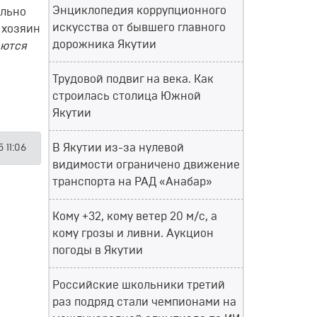
Энциклопедия коррупционного
ельно
искусства от бывшего главного
 хозяин
дорожника Якутии
аются
Трудовой подвиг на века. Как
строилась столица Южной
Якутии
В Якутии из-за нулевой
5 11:06
видимости ограничено движение
транспорта на РАД «Анабар»
Кому +32, кому ветер 20 м/с, а
кому грозы и ливни. Аукцион
погоды в Якутии
Российские школьники третий
раз подряд стали чемпионами на