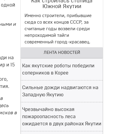
Как строилась столица
е одной
Южной Якутии
Именно строители, прибывшие
сюда со всех концов СССР, за
тными и
считаные годы возвели среди
непроходимой тайги
современный город-красавец.
ЛЕНТА НОВОСТЕЙ
ади на
р и 15
Как якутские роботы победили
соперников в Корее
го,
тия.
Сильные дожди надвигаются на
Западную Якутию
 в
десь
Чрезвычайно высокая
исков в
пожароопасность леса
ожидается в двух районах Якутии