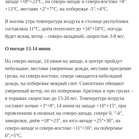
западе +18°+23°С, на северо-западе и северо-востоке +8°
+13°С, местами +2°+7°С, на побережье -1°,+4°С.
В восемь утра температура воздуха в столице республики
составляла 11°С, днём потеплеет до +16°+18°С, погода
будет ясная, ветер – северо-западный, скоростью 3-8 м/с.
О погоде 13-14 июня
На северо-западе, 14 июня на западе, в центре пройдут
небольшие, местами умеренные дожди, местами прогремят
грозы, на северо-востоке, севере ожидается небольшой
дождь, на побережье мокрый снег. Синоптики обещают
умеренный ветер, но по побережью Арктики и при грозах –
в порывах скоростью до 15-20 м/с. Температура воздуха
составит ночью +3°+8°, 14 июня на западе +10°+15°, при
прояснениях в низинах на северо-западе, севере 0, °-4°,
заморозки, днём +18°+23°, на юго-западе +25°+30°, на
северо-западе и северо-востоке +11°+16°, на побережье
0°,+5°С.