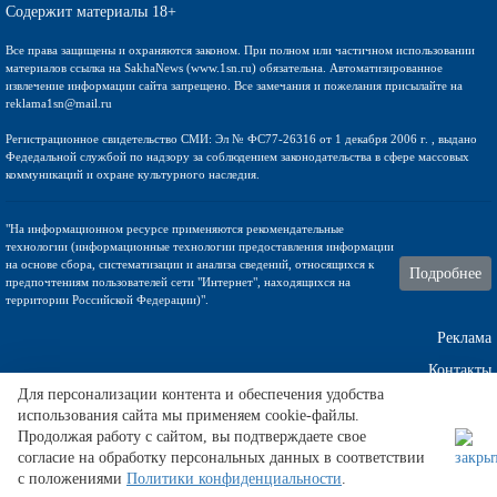
Содержит материалы 18+
Все права защищены и охраняются законом. При полном или частичном использовании
материалов ссылка на SakhaNews (www.1sn.ru) обязательна. Автоматизированное
извлечение информации сайта запрещено. Все замечания и пожелания присылайте на
reklama1sn@mail.ru
Регистрационное свидетельство СМИ: Эл № ФС77-26316 от 1 декабря 2006 г. , выдано
Федедальной службой по надзору за соблюдением законодательства в сфере массовых
коммуникаций и охране культурного наследия.
"На информационном ресурсе применяются рекомендательные
технологии (информационные технологии предоставления информации
на основе сбора, систематизации и анализа сведений, относящихся к
Подробнее
предпочтениям пользователей сети "Интернет", находящихся на
территории Российской Федерации)".
Реклама
Контакты
Для персонализации контента и обеспечения удобства
использования сайта мы применяем cookie-файлы.
Техническа поддержка
Продолжая работу с сайтом, вы подтверждаете свое
согласие на обработку персональных данных в соответствии
с положениями
Политики конфиденциальности
.